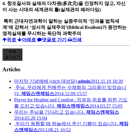
4. 창조질서와 실재의 다차원(多次元)을 인정하지 않고, 자신
이 사는 시대의 세계관의 틀(실재관의 패러다임)
특히 근대자연과학이 말하는 실증주의적 ‘인과율 법칙세
계’에 갇혀서 ‘성서적 실재주의’(Biblical Realism)가 증언하는
영적실재를 무시하는 독단적 과학주의
위로
아래로
댓글로 가기
인쇄
목록
열기
닫기
Articles
마지막 기념예배 (chch 대성당)
admin
2011.11.10 18:39
주님. 우리에게 전해주는 수채화의 그리움이 있었습니
다.
제임스앤제임스
2014.12.09 15:57
Prayer for Healing and Comfort : 치유와 위로를 위한 기도
를 드리고 있습니다.
제임스앤제임스
2014.03.27 15:05
우리는 주님을 기다리고 있습니다.
제임스앤제임스
2014.03.20 15:04
우리가 동행할 때 하늘에서 주신 기쁨이 있습니다.
제임
스앤제임스
2013.08.21 16:52