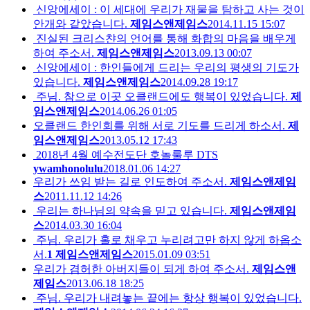
신앙에세이 : 이 세대에 우리가 재물을 탐하고 사는 것이
안개와 같았습니다.
제임스앤제임스
2014.11.15 15:07
진실된 크리스챤의 언어를 통해 화합의 마음을 배우게
하여 주소서.
제임스앤제임스
2013.09.13 00:07
신앙에세이 : 한인들에게 드리는 우리의 평생의 기도가
있습니다.
제임스앤제임스
2014.09.28 19:17
주님. 참으로 이곳 오클랜드에도 행복이 있었습니다.
제
임스앤제임스
2014.06.26 01:05
오클랜드 한인회를 위해 서로 기도를 드리게 하소서.
제
임스앤제임스
2013.05.12 17:43
2018년 4월 예수전도단 호놀룰루 DTS
ywamhonolulu
2018.01.06 14:27
우리가 쓰임 받는 길로 인도하여 주소서.
제임스앤제임
스
2011.11.12 14:26
우리는 하나님의 약속을 믿고 있습니다.
제임스앤제임
스
2014.03.30 16:04
주님. 우리가 홀로 채우고 누리려고만 하지 않게 하옵소
서.
1
제임스앤제임스
2015.01.09 03:51
우리가 겸허한 아버지들이 되게 하여 주소서.
제임스앤
제임스
2013.06.18 18:25
주님. 우리가 내려놓는 끝에는 항상 행복이 있었습니다.