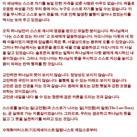
이 세상에는 스스로 자기를 높일 만한 자격을 갖춘 사람은 아무도 없습니다
.
죄들로
오염된 속성을 가진 우리 중에 어느 누구도 스스로 자기를 높일 수는 없습니다
.
이
것을 무시하고 스스로 높아 졌을 때
,
이로 인해 발생한 불행이 얼마나 컸었는지를
역사는 보여 주고 있었습니다
.
오직 하나님만이 스스로 계시며 영광을 받으신 유일한 분이십니다
.
하나님께서
"
나는 스스로 있는 자니라
"
고 모세에게 말씀하셨습니다
.
아도니야는 다윗의 네 번
째 아들이었기 때문에 압살롬이 죽은 후
,
서열상으로는 왕위에 오를 수 있었습니다
.
그러나 하나님께서는 솔로몬을 왕으로 세울 것을 말씀하셨고 아도니야도 이 사실
을 알고 있었습니다
.
솔로몬의 왕위는 일찍이 하나님께서 다윗 왕에게 제시하신 내
용이었습니다
.
그러나
,
아도니야는 하나님의 뜻을 무시하고 스스로 자신을 높이고
왕이 되려는 반역 행위를 한 것입니다
.
교만하면 하나님의 뜻이 보이지 않습니다
.
정당성도 보이지 않습니다
.
교만하면 국민이 보이지 않습니다
.
불행해 질 수 있는 미래도 보이지 않습니다
.
교만은 검은 안경을 끼는 것과 같습니다
.
원래의 용도는 강한 햇빛과 강한 조명을
피하는 것이었습니다
.
교만은 내일을 내다 볼 수 있는 창문에 검은 커튼을 드리는 것과 같습니다
.
스스로를 높이는 일
(
교만함
)
과 스스로가 나서는 일
(
거만함
)
의 말로
(The Last Days)
는
,
곧 실패로 가는 지름길이었습니다
.
그러므로
,
우리는 겸손하고 하나님의 뜻을
알고 그 뜻을 실천하기를 바라고 있는 것입니다
.
수채화아티스트
/
기도에세이스트
/
칼럼니스트 제임스로부터
.