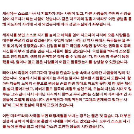
세상에는 스스로 나서서 지도자가 되는 사람이 있고
,
다른 사람들의 추천과 신임을
얻어 지도자가 되는 사람이 있습니다
.
같은 지도자의 길을 가더라도 어떤 방법을 통
해 지도자의 자리에 서게 되었는지에 따라 성공과 실패가 좌우됩니다
.
세계사를 보면 스스로 자기를 높이고 세력을 얻어 지도자의 자리에 오른 사람들은
대부분 폭군의 길을 걸었습니다
.
수없이 많은 나라
,
긴 역사 속에서 폭군들은 셀 수
도 없이 많이 등장했습니다
.
선정을 베풀고 국민을 사랑한 왕보다는 권력을 이용해
자신들의 부와 영광을 얻은 지도자들이 훨씬 많았습니다
.
국민들을 하나의 소모품
으로 인정했으며
,
생명의 존귀함은 찾아 볼 수 없었습니다
.
한 사람의 폭군이 등장
했을 때
,
얼마나 많고 많은 사람들이 어렵고 힘들었는지를 상상할 수 있었습니다
.
태어나서 죽음에 이르기까지 평생을 한숨과 눈물 속에서 살아간 사람들이 많이 있
었습니다
.
오늘의 시대를 살아가는 우리는 얼마나 행복한 사람들인지 모릅니다
.
할
아버지들이 노예의 신분으로 평생을 손발 한번 제대로 펴보지 못한 채 한 많은 세상
을 살다 돌아가셨고
,
아버지들도 질곡의 세월로 살았으며
,
오늘의 자신의 시대도 일
부는 그와 같이 다시 태어난 자식까지 천하고 무시당하는 신분이 이어져 내려 간 사
람들이 그렇게 많았습니다
.
빈부귀천과 직업귀천이
“
그대로 존재하고 있다는 사
실
”
이 그대로 현실에 적용되고 있어 왔습니다
.
어떤 대하드라마 사극을 보면 태평세월을 보내는 경우는 짧은 것 같습니다
.
대부분
전쟁과 권력의 싸움으로 혼란의 시대를 이어가고 있었습니다
.
모두가 스스로 자기
를 높여 권력을 잡고 국민을 다스린 교만한 왕들의 시대였습니다
.