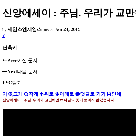
신앙에세이 : 주님. 우리가 교
제임스앤제임스
Jan 24, 2015
by
posted
?
단축키
Prev
이전 문서
Next
다음 문서
ESC
닫기
가
크게
작게
위로
아래로
댓글로 가기
인쇄
신앙에세이
:
주님
.
우리가 교만하면 하나님의 뜻이 보이지 않았습니다
.