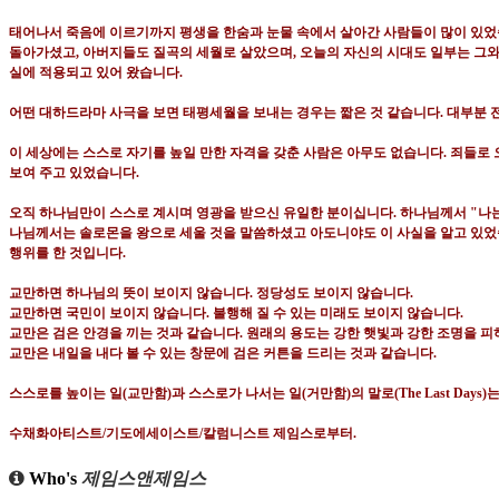
태어나서 죽음에 이르기까지 평생을 한숨과 눈물 속에서 살아간 사람들이 많이 있
돌아가셨고
,
아버지들도 질곡의 세월로 살았으며
,
오늘의 자신의 시대도 일부는 그와
실에 적용되고 있어 왔습니다
.
어떤 대하드라마 사극을 보면 태평세월을 보내는 경우는 짧은 것 같습니다
.
대부분 
이 세상에는 스스로 자기를 높일 만한 자격을 갖춘 사람은 아무도 없습니다
.
죄들로 
보여 주고 있었습니다
.
오직 하나님만이 스스로 계시며 영광을 받으신 유일한 분이십니다
.
하나님께서
"
나
나님께서는 솔로몬을 왕으로 세울 것을 말씀하셨고 아도니야도 이 사실을 알고 있
행위를 한 것입니다
.
교만하면 하나님의 뜻이 보이지 않습니다
.
정당성도 보이지 않습니다
.
교만하면 국민이 보이지 않습니다
.
불행해 질 수 있는 미래도 보이지 않습니다
.
교만은 검은 안경을 끼는 것과 같습니다
.
원래의 용도는 강한 햇빛과 강한 조명을 
교만은 내일을 내다 볼 수 있는 창문에 검은 커튼을 드리는 것과 같습니다
.
스스로를 높이는 일
(
교만함
)
과 스스로가 나서는 일
(
거만함
)
의 말로
(The Last Days)
수채화아티스트
/
기도에세이스트
/
칼럼니스트 제임스로부터
.
Who's
제임스앤제임스