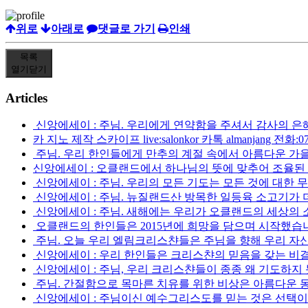
위로
아래로
댓글로 가기
인쇄
목록
열기
닫기
Articles
신앙에세이 : 주님. 우리에게 연약함을 주셔서 감사의 
카 지노 제작 스카이프 live:salonkor 카톡 almanjang 전화:070
주님. 우리 한인들에게 만추의 계절 속에서 아름다운 가
신앙에세이 : 오클랜드에서 하나님의 뜻에 맞추어 조율된 
신앙에세이 : 주님. 우리의 모든 기도는 모든 것에 대한 무
신앙에세이 : 주님. 뉴질랜드산 방목한 일등육 소고기가 
신앙에세이 : 주님. 새해에는 우리가 오클랜드의 세상의
오클랜드의 한인들은 2015년에 희망을 담으며 시작했습
주님. 오늘 우리 엘림크리스챤들은 주님을 향해 우리 자신
신앙에세이 : 우리 한인들은 크리스챤의 믿음을 갖는 비
신앙에세이 : 주님, 우리 크리스챤들이 종종 왜 기도하지 
주님. 간절함으로 목마른 치유를 위한 비상은 아름다운 
신앙에세이 : 주님이신 예수그리스도를 믿는 것은 선택이