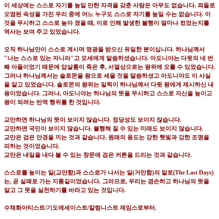
이 세상에는 스스로 자기를 높일 만한 자격을 갖춘 사람은 아무도 없습니다
.
죄들로
오염된 속성을 가진 우리 중에 어느 누구도 스스로 자기를 높일 수는 없습니다
.
이
것을 무시하고 스스로 높아 졌을 때
,
이로 인해 발생한 불행이 얼마나 컸었는지를
역사는 보여 주고 있었습니다
.
오직 하나님만이 스스로 계시며 영광을 받으신 유일한 분이십니다
.
하나님께서
"
나는 스스로 있는 자니라
"
고 모세에게 말씀하셨습니다
.
아도니야는 다윗의 네 번
째 아들이었기 때문에 압살롬이 죽은 후
,
서열상으로는 왕위에 오를 수 있었습니다
.
그러나 하나님께서는 솔로몬을 왕으로 세울 것을 말씀하셨고 아도니야도 이 사실
을 알고 있었습니다
.
솔로몬의 왕위는 일찍이 하나님께서 다윗 왕에게 제시하신 내
용이었습니다
.
그러나
,
아도니야는 하나님의 뜻을 무시하고 스스로 자신을 높이고
왕이 되려는 반역 행위를 한 것입니다
.
교만하면 하나님의 뜻이 보이지 않습니다
.
정당성도 보이지 않습니다
.
교만하면 국민이 보이지 않습니다
.
불행해 질 수 있는 미래도 보이지 않습니다
.
교만은 검은 안경을 끼는 것과 같습니다
.
원래의 용도는 강한 햇빛과 강한 조명을
피하는 것이었습니다
.
교만은 내일을 내다 볼 수 있는 창문에 검은 커튼을 드리는 것과 같습니다
.
스스로를 높이는 일
(
교만함
)
과 스스로가 나서는 일
(
거만함
)
의 말로
(The Last Days)
는
,
곧 실패로 가는 지름길이었습니다
.
그러므로
,
우리는 겸손하고 하나님의 뜻을
알고 그 뜻을 실천하기를 바라고 있는 것입니다
.
수채화아티스트
/
기도에세이스트
/
칼럼니스트 제임스로부터
.