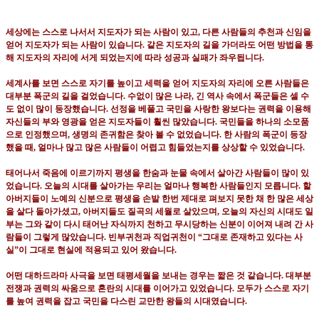
세상에는 스스로 나서서 지도자가 되는 사람이 있고
,
다른 사람들의 추천과 신임을
얻어 지도자가 되는 사람이 있습니다
.
같은 지도자의 길을 가더라도 어떤 방법을 통
해 지도자의 자리에 서게 되었는지에 따라 성공과 실패가 좌우됩니다
.
세계사를 보면 스스로 자기를 높이고 세력을 얻어 지도자의 자리에 오른 사람들은
대부분 폭군의 길을 걸었습니다
.
수없이 많은 나라
,
긴 역사 속에서 폭군들은 셀 수
도 없이 많이 등장했습니다
.
선정을 베풀고 국민을 사랑한 왕보다는 권력을 이용해
자신들의 부와 영광을 얻은 지도자들이 훨씬 많았습니다
.
국민들을 하나의 소모품
으로 인정했으며
,
생명의 존귀함은 찾아 볼 수 없었습니다
.
한 사람의 폭군이 등장
했을 때
,
얼마나 많고 많은 사람들이 어렵고 힘들었는지를 상상할 수 있었습니다
.
태어나서 죽음에 이르기까지 평생을 한숨과 눈물 속에서 살아간 사람들이 많이 있
었습니다
.
오늘의 시대를 살아가는 우리는 얼마나 행복한 사람들인지 모릅니다
.
할
아버지들이 노예의 신분으로 평생을 손발 한번 제대로 펴보지 못한 채 한 많은 세상
을 살다 돌아가셨고
,
아버지들도 질곡의 세월로 살았으며
,
오늘의 자신의 시대도 일
부는 그와 같이 다시 태어난 자식까지 천하고 무시당하는 신분이 이어져 내려 간 사
람들이 그렇게 많았습니다
.
빈부귀천과 직업귀천이
“
그대로 존재하고 있다는 사
실
”
이 그대로 현실에 적용되고 있어 왔습니다
.
어떤 대하드라마 사극을 보면 태평세월을 보내는 경우는 짧은 것 같습니다
.
대부분
전쟁과 권력의 싸움으로 혼란의 시대를 이어가고 있었습니다
.
모두가 스스로 자기
를 높여 권력을 잡고 국민을 다스린 교만한 왕들의 시대였습니다
.