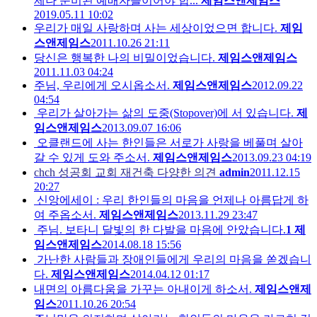
제나 준비된 예배자들이어야 합...
제임스앤제임스
2019.05.11 10:02
우리가 매일 사랑하며 사는 세상이었으면 합니다.
제임
스앤제임스
2011.10.26 21:11
당신은 행복한 나의 비밀이었습니다.
제임스앤제임스
2011.11.03 04:24
주님, 우리에게 오시옵소서.
제임스앤제임스
2012.09.22
04:54
우리가 살아가는 삶의 도중(Stopover)에 서 있습니다.
제
임스앤제임스
2013.09.07 16:06
오클랜드에 사는 한인들은 서로가 사랑을 베풀며 살아
갈 수 있게 도와 주소서.
제임스앤제임스
2013.09.23 04:19
chch 성공회 교회 재건축 다양한 의견
admin
2011.12.15
20:27
신앙에세이 : 우리 한인들의 마음을 언제나 아름답게 하
여 주옵소서.
제임스앤제임스
2013.11.29 23:47
주님. 보타니 달빛의 한 다발을 마음에 안았습니다.
1
제
임스앤제임스
2014.08.18 15:56
가난한 사람들과 장애인들에게 우리의 마음을 쏟겠습니
다.
제임스앤제임스
2014.04.12 01:17
내면의 아름다움을 가꾸는 아내이게 하소서.
제임스앤제
임스
2011.10.26 20:54