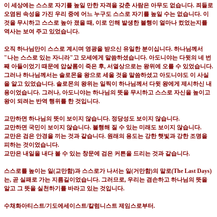
이 세상에는 스스로 자기를 높일 만한 자격을 갖춘 사람은 아무도 없습니다
.
죄들로
오염된 속성을 가진 우리 중에 어느 누구도 스스로 자기를 높일 수는 없습니다
.
이
것을 무시하고 스스로 높아 졌을 때
,
이로 인해 발생한 불행이 얼마나 컸었는지를
역사는 보여 주고 있었습니다
.
오직 하나님만이 스스로 계시며 영광을 받으신 유일한 분이십니다
.
하나님께서
"
나는 스스로 있는 자니라
"
고 모세에게 말씀하셨습니다
.
아도니야는 다윗의 네 번
째 아들이었기 때문에 압살롬이 죽은 후
,
서열상으로는 왕위에 오를 수 있었습니다
.
그러나 하나님께서는 솔로몬을 왕으로 세울 것을 말씀하셨고 아도니야도 이 사실
을 알고 있었습니다
.
솔로몬의 왕위는 일찍이 하나님께서 다윗 왕에게 제시하신 내
용이었습니다
.
그러나
,
아도니야는 하나님의 뜻을 무시하고 스스로 자신을 높이고
왕이 되려는 반역 행위를 한 것입니다
.
교만하면 하나님의 뜻이 보이지 않습니다
.
정당성도 보이지 않습니다
.
교만하면 국민이 보이지 않습니다
.
불행해 질 수 있는 미래도 보이지 않습니다
.
교만은 검은 안경을 끼는 것과 같습니다
.
원래의 용도는 강한 햇빛과 강한 조명을
피하는 것이었습니다
.
교만은 내일을 내다 볼 수 있는 창문에 검은 커튼을 드리는 것과 같습니다
.
스스로를 높이는 일
(
교만함
)
과 스스로가 나서는 일
(
거만함
)
의 말로
(The Last Days)
는
,
곧 실패로 가는 지름길이었습니다
.
그러므로
,
우리는 겸손하고 하나님의 뜻을
알고 그 뜻을 실천하기를 바라고 있는 것입니다
.
수채화아티스트
/
기도에세이스트
/
칼럼니스트 제임스로부터
.