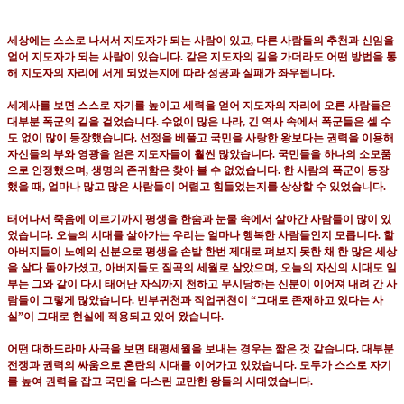
세상에는 스스로 나서서 지도자가 되는 사람이 있고
,
다른 사람들의 추천과 신임을
얻어 지도자가 되는 사람이 있습니다
.
같은 지도자의 길을 가더라도 어떤 방법을 통
해 지도자의 자리에 서게 되었는지에 따라 성공과 실패가 좌우됩니다
.
세계사를 보면 스스로 자기를 높이고 세력을 얻어 지도자의 자리에 오른 사람들은
대부분 폭군의 길을 걸었습니다
.
수없이 많은 나라
,
긴 역사 속에서 폭군들은 셀 수
도 없이 많이 등장했습니다
.
선정을 베풀고 국민을 사랑한 왕보다는 권력을 이용해
자신들의 부와 영광을 얻은 지도자들이 훨씬 많았습니다
.
국민들을 하나의 소모품
으로 인정했으며
,
생명의 존귀함은 찾아 볼 수 없었습니다
.
한 사람의 폭군이 등장
했을 때
,
얼마나 많고 많은 사람들이 어렵고 힘들었는지를 상상할 수 있었습니다
.
태어나서 죽음에 이르기까지 평생을 한숨과 눈물 속에서 살아간 사람들이 많이 있
었습니다
.
오늘의 시대를 살아가는 우리는 얼마나 행복한 사람들인지 모릅니다
.
할
아버지들이 노예의 신분으로 평생을 손발 한번 제대로 펴보지 못한 채 한 많은 세상
을 살다 돌아가셨고
,
아버지들도 질곡의 세월로 살았으며
,
오늘의 자신의 시대도 일
부는 그와 같이 다시 태어난 자식까지 천하고 무시당하는 신분이 이어져 내려 간 사
람들이 그렇게 많았습니다
.
빈부귀천과 직업귀천이
“
그대로 존재하고 있다는 사
실
”
이 그대로 현실에 적용되고 있어 왔습니다
.
어떤 대하드라마 사극을 보면 태평세월을 보내는 경우는 짧은 것 같습니다
.
대부분
전쟁과 권력의 싸움으로 혼란의 시대를 이어가고 있었습니다
.
모두가 스스로 자기
를 높여 권력을 잡고 국민을 다스린 교만한 왕들의 시대였습니다
.