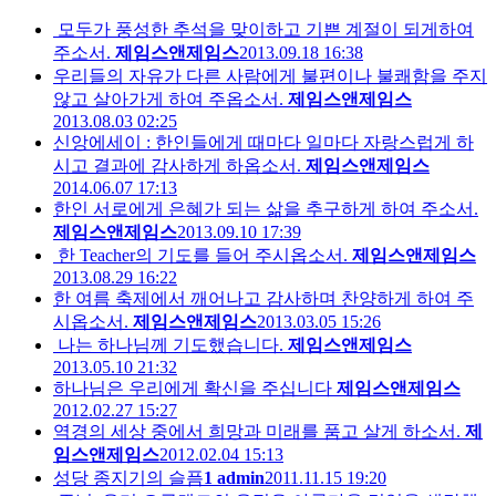
모두가 풍성한 추석을 맞이하고 기쁜 계절이 되게하여
주소서.
제임스앤제임스
2013.09.18 16:38
우리들의 자유가 다른 사람에게 불편이나 불쾌함을 주지
않고 살아가게 하여 주옵소서.
제임스앤제임스
2013.08.03 02:25
신앙에세이 : 한인들에게 때마다 일마다 자랑스럽게 하
시고 결과에 감사하게 하옵소서.
제임스앤제임스
2014.06.07 17:13
한인 서로에게 은혜가 되는 삶을 추구하게 하여 주소서.
제임스앤제임스
2013.09.10 17:39
한 Teacher의 기도를 들어 주시옵소서.
제임스앤제임스
2013.08.29 16:22
한 여름 축제에서 깨어나고 감사하며 찬양하게 하여 주
시옵소서.
제임스앤제임스
2013.03.05 15:26
나는 하나님께 기도했습니다.
제임스앤제임스
2013.05.10 21:32
하나님은 우리에게 확신을 주십니다
제임스앤제임스
2012.02.27 15:27
역경의 세상 중에서 희망과 미래를 품고 살게 하소서.
제
임스앤제임스
2012.02.04 15:13
성당 종지기의 슬픔
1
admin
2011.11.15 19:20