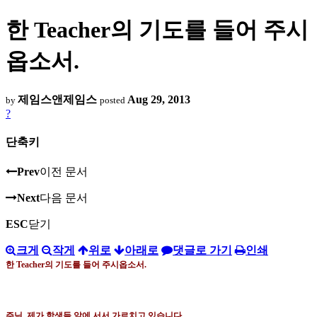
한 Teacher의 기도를 들어 주시
옵소서.
제임스앤제임스
Aug 29, 2013
by
posted
?
단축키
Prev
이전 문서
Next
다음 문서
ESC
닫기
크게
작게
위로
아래로
댓글로 가기
인쇄
한
Teacher
의 기도를 들어 주시옵소서
.
주님
.
제가 학생들 앞에 서서 가르치고 있습니다
.