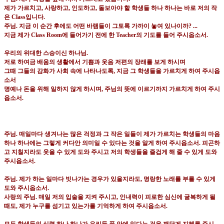
제가 가르치고
,
사랑하고
,
인도하고
,
돌보아야 할 학생들 하나 하나는 바로 저의 작
은
Class
입니다
.
주님
.
지금 이 순간 후에도 어떤 바램들이 그토록 가까이 놓여 있나이까
? ...
지금 제가
Class Room
에 들어가기 전에 한
Teacher
의 기도를 들어 주시옵소서
.
우리의 위대한 스승이신 하나님
.
저로 하여금 배움의 생활에서 기쁨과 웃음 저편의 장래를 보게 하시며
그때 그들의 감화가 사회 속에 나타나도록
,
지금 그 학생들을 가르치게 하여 주시옵
소서
명예나 돈을 위해 일하지 않게 하시며
,
주님의 뜻에 이르기까지 가르치게 하여 주시
옵소서
.
주님
.
매일마다 생겨나는 많은 걱정과 그 작은 일들이 제가 가르치는 학생들의 마음
하나 하나에는 그렇게 커다안 의미일 수 있다는 것을 알게 하여 주시옵소서
.
피곤하
고 지칠지라도 웃을 수 있게 도와 주시고 저의 학생들을 즐겁게 해 줄 수 있게 도와
주시옵소서
.
주님
.
제가 하는 일마다 빗나가는 경우가 있을지라도
,
명랑한 노래를 부를 수 있게
도와 주시옵소서
.
사랑의 주님
.
매일 저의 입술을 지켜 주시고
,
인내력이 피로한 심신에 굴복하게 될
때도
,
제가 누구를 섬기고 있는가를 기억하게 하여 주시옵소서
.