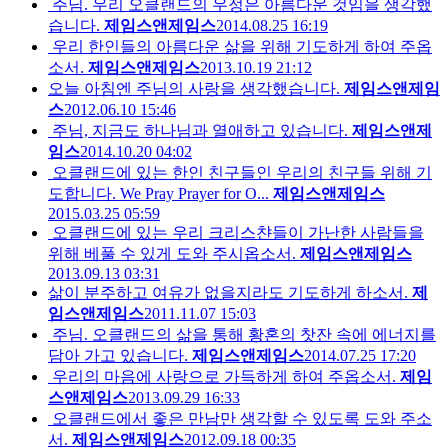
주님. 우리 오클랜드의 우정은 아름다운 것임을 생각했
습니다.
제임스앤제임스
2014.08.25 16:19
우리 한인들의 아름다운 삶을 위해 기도하게 하여 주옵
소서.
제임스앤제임스
2013.10.19 21:12
오늘 아침엔 주님의 사랑을 생각했습니다.
제임스앤제임
스
2012.06.10 15:46
주님, 지금도 하나님과 열애하고 있습니다.
제임스앤제
임스
2014.10.20 04:02
오클랜드에 있는 한인 친구들인 우리의 친구들 위해 기
도합니다. We Pray Prayer for O...
제임스앤제임스
2015.03.25 05:59
오클랜드에 있는 우리 크리스챤들이 가난한 사람들을
위해 베풀 수 있게 도와 주시옵소서.
제임스앤제임스
2013.09.13 03:31
삶이 분주하고 여유가 없을지라도 기도하게 하소서.
제
임스앤제임스
2011.11.07 15:03
주님. 오클랜드의 삶을 통해 황혼의 찻잔 속에 에너지를
담아 가고 있습니다.
제임스앤제임스
2014.07.25 17:20
우리의 마음에 사랑으로 가득하게 하여 주옵소서.
제임
스앤제임스
2013.09.29 16:33
오클랜드에서 좋은 만남만 생각할 수 있도록 도와 주소
서.
제임스앤제임스
2012.09.18 00:35