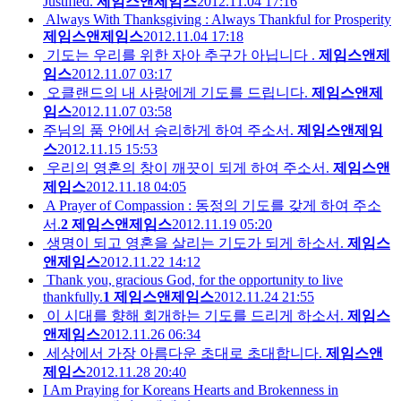
Justified.
제임스앤제임스
2012.11.04 17:16
Always With Thanksgiving : Always Thankful for Prosperity
제임스앤제임스
2012.11.04 17:18
기도는 우리를 위한 자아 추구가 아닙니다 .
제임스앤제
임스
2012.11.07 03:17
오클랜드의 내 사랑에게 기도를 드립니다.
제임스앤제
임스
2012.11.07 03:58
주님의 품 안에서 승리하게 하여 주소서.
제임스앤제임
스
2012.11.15 15:53
우리의 영혼의 창이 깨끗이 되게 하여 주소서.
제임스앤
제임스
2012.11.18 04:05
A Prayer of Compassion : 동정의 기도를 갖게 하여 주소
서.
2
제임스앤제임스
2012.11.19 05:20
생명이 되고 영혼을 살리는 기도가 되게 하소서.
제임스
앤제임스
2012.11.22 14:12
Thank you, gracious God, for the opportunity to live
thankfully.
1
제임스앤제임스
2012.11.24 21:55
이 시대를 향해 회개하는 기도를 드리게 하소서.
제임스
앤제임스
2012.11.26 06:34
세상에서 가장 아름다운 초대로 초대합니다.
제임스앤
제임스
2012.11.28 20:40
I Am Praying for Koreans Hearts and Brokenness in