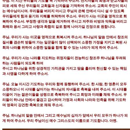
주님
.
이 시간 우리들의 기도를 꼭 기억하여 주소서
.
선지자들의 희생과 순교자들의
피로 세워 주신 우리들의 교회들과 신자들을 기억하여 주소서
.
교회의 주인이 되시
는 예수님이시여
.
우리들을 버리지 마시고 주님의 은혜 안에서 다시 설 수 있도록
우리들에게 힘과 용기와 지혜를 허락하여 주소서
.
우리가 사는 이곳을 영적으로 회
복하여 주소서
.
부정한 생각과 말을 제거하여 주시고 저주와 비방과 악독을 버리고
화해와 용서 그리고 사랑과 화합의 길로 함께 나아가길 진정으로 원합니다
.
주님
.
우리가 사는 이곳을 영적으로 회복시켜 주소서
.
하나님의 말씀 안에서 창조의
질서를 겸손히 받들어 가는 일꾼들이 많이 선택되어 소중한 가정을 지키고 복된 사
회와 나라를 위하여 소중한 일들을 함께 할 수 있는 나라가 되게 하여 주소서
.
주님
.
우리가 사는 나라를 지도하는 위정자들이 전능하신 창조주 하나님을 두려워
하는 사람들이 되도록 하여
주시고 하나님을 위한 성경적인 가치관을 가지고 땀을 흘리며 헌신할 수 있는 책임
과 사명을 다하게 하여 주소서
.
주님
.
오늘 이시간 기도하는 우리와 함께 동행하여 주소서
.
한 사람
,
한 영혼이 모두
소중하오니 이 시대를 살아가는 하나님의 자녀들로 축복을 내려 주소서
.
이 시대를
이끌어 가는 젊은이들을 성령으로 축복하여 주시고 희망과 미래를 채워 주소서
.
우
리들이 하나님 안에서 즐겁고 감사하며 가정과 사회와 나라와 민족을 위해 기도하
며 영육이 강건한 축복으로 채워 주소서
.
주님
.
하나님의 말씀 안에서 그리고 예수님의 십자가 앞에서 우리 모두가 하나가 되
게 하여 주소서
.
우리 주님이신 예수 그리스도의 이름으로 기도합니다
.
아멘
.