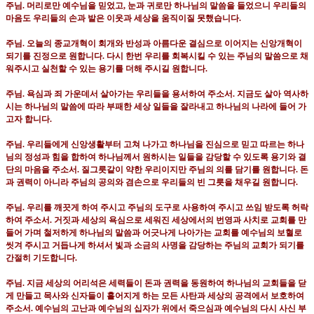
주님
.
머리로만 예수님을 믿었고
,
눈과 귀로만 하나님의 말씀을 들었으니 우리들의
마음도 우리들의 손과 발은 이웃과 세상을 움직이질 못했습니다
.
주님
.
오늘의 종교개혁이 회개와 반성과 아름다운 결심으로 이어지는 신앙개혁이
되기를 진정으로 원합니다
.
다시 한번 우리를 회복시킬 수 있는 주님의 말씀으로 채
워주시고 실천할 수 있는 용기를 더해 주시길 원합니다
.
주님
.
욕심과 죄 가운데서 살아가는 우리들을 용서하여 주소서
.
지금도 살아 역사하
시는 하나님의 말씀에 따라 부패한 세상 일들을 잘라내고 하나님의 나라에 들어 가
고자 합니다
.
주님
.
우리들에게 신앙생활부터 고쳐 나가고 하나님을 진심으로 믿고 따르는 하나
님의 정성과 힘을 합하여 하나님께서 원하시는 일들을 감당할 수 있도록 용기와 결
단의 마음을 주소서
.
질그릇같이 약한 우리이지만 주님의 의를 담기를 원합니다
.
돈
과 권력이 아니라 주님의 공의와 겸손으로 우리들의 빈 그릇을 채우길 원합니다
.
주님
.
우리를 깨끗게 하여 주시고 주님의 도구로 사용하여 주시고 쓰임 받도록 허락
하여 주소서
.
거짓과 세상의 욕심으로 세워진 세상에서의 번영과 사치로 교회를 만
들어 가며 철저하게 하나님의 말씀과 어긋나게 나아가는 교회를 예수님의 보혈로
씻겨 주시고 거듭나게 하셔서 빛과 소금의 사명을 감당하는 주님의 교회가 되기를
간절히 기도합니다
.
주님
.
지금 세상의 어리석은 세력들이 돈과 권력을 동원하여 하나님의 교회들을 닫
게 만들고 목사와 신자들이 흩어지게 하는 모든 사탄과 세상의 공격에서 보호하여
주소서
.
예수님의 고난과 예수님의 십자가 위에서 죽으심과 예수님의 다시 사신 부