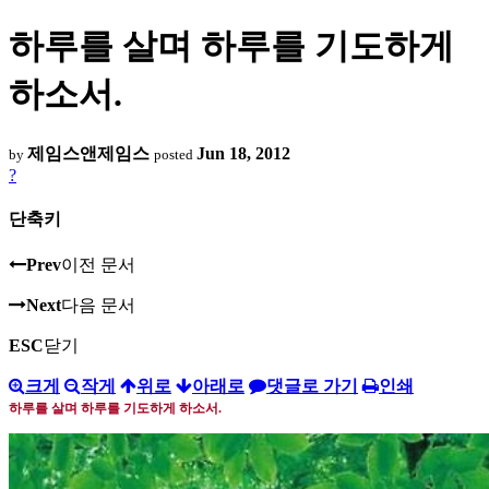
하루를 살며 하루를 기도하게
하소서.
제임스앤제임스
Jun 18, 2012
by
posted
?
단축키
Prev
이전 문서
Next
다음 문서
ESC
닫기
크게
작게
위로
아래로
댓글로 가기
인쇄
하루를 살며 하루를 기도하게 하소서
.