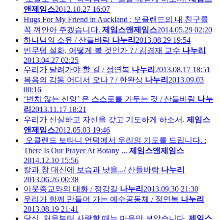
앤제임스
2012.10.27 16:07
Hugs For My Friend in Auckland : 오클랜드의 내 친구를
꼭 껴안아 주겠습니다.
제임스앤제임스
2014.05.29 02:20
하나님의 소유 / 산들바람
나누리
2013.08.29 19:54
빈무덤 설화, 어떻게 볼 것인가 ? / 김경재 교수
나누리
2013.04.27 02:25
우리가 달려가야 할 길 / 정연복
나누리
2013.08.17 18:51
복음의 감동 어디서 오나 ? / 한완상
나누리
2013.09.03
00:16
‘변치 않는 신앙’ 은 스스로를 가두는 것 / 산들바람
나누
리
2013.11.17 18:21
우리가 신실하고 자신을 갖고 기도하게 하소서.
제임스
앤제임스
2012.05.03 19:46
오클랜드 보타니 언덕에서 우리의 기도를 드립니다. :
There Is Our Prayer At Botany ...
제임스앤제임스
2014.12.10 15:56
칼과 창 대신에 보습과 낫을.../ 산들바람
나누리
2013.06.26 00:38
이웃종교와의 대화 / 정강길
나누리
2013.09.30 21:30
우리가 함께 만들어 가는 예수공동체 / 정연복
나누리
2013.08.19 21:41
당신, 처음부터 사랑할 때는 마음만 보았습니다.
제임스