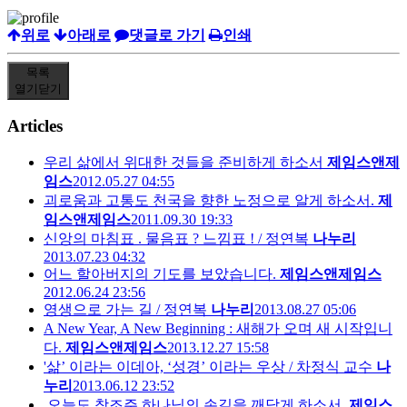
위로
아래로
댓글로 가기
인쇄
목록
열기
닫기
Articles
우리 삶에서 위대한 것들을 준비하게 하소서
제임스앤제
임스
2012.05.27 04:55
괴로움과 고통도 천국을 향한 노정으로 알게 하소서.
제
임스앤제임스
2011.09.30 19:33
신앙의 마침표 . 물음표 ? 느낌표 ! / 정연복
나누리
2013.07.23 04:32
어느 할아버지의 기도를 보았습니다.
제임스앤제임스
2012.06.24 23:56
영생으로 가는 길 / 정연복
나누리
2013.08.27 05:06
A New Year, A New Beginning : 새해가 오며 새 시작입니
다.
제임스앤제임스
2013.12.27 15:58
'삶’ 이라는 이데아, ‘성경’ 이라는 우상 / 차정식 교수
나
누리
2013.06.12 23:52
오늘도 창조주 하나님의 손길을 깨닫게 하소서.
제임스