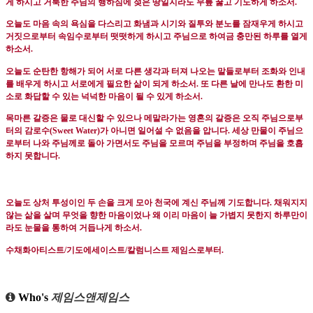
게 하시고 거룩한 주님의 행하심에 젖은 땅일지라도 무릎 꿇고 기도하게 하소서
.
오늘도 마음 속의 욕심을 다스리고 화냄과 시기와 질투와 분노를 잠재우게 하시고
거짓으로부터 속임수로부터 떳떳하게 하시고 주님으로 하여금 충만된 하루를 열게
하소서
.
오늘도 순탄한 항해가 되어 서로 다른 생각과 터져 나오는 말들로부터 조화와 인내
를 배우게 하시고 서로에게 필요한 삶이 되게 하소서
.
또 다른 날에 만나도 환한 미
소로 화답할 수 있는 넉넉한 마음이 될 수 있게 하소서
.
목마른 갈증은 물로 대신할 수 있으나 메말라가는 영혼의 갈증은 오직 주님으로부
터의 감로수
(Sweet Water)
가 아니면 일어설 수 없음을 압니다
.
세상 만물이 주님으
로부터 나와 주님께로 돌아 가면서도 주님을 모르며 주님을 부정하며 주님을 호흡
하지 못합니다
.
오늘도 상처 투성이인 두 손을 크게 모아 천국에 계신 주님께 기도합니다
.
채워지지
않는 삶을 살며 무엇을 향한 마음이었나 왜 이리 마음이 늘 가볍지 못한지 하루만이
라도 눈물을 통하여 거듭나게 하소서
.
수채화아티스트
/
기도에세이스트
/
칼럼니스트 제임스로부터
.
Who's
제임스앤제임스