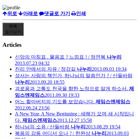
위로
아래로
댓글로 가기
인쇄
목록
열기
닫기
Articles
신앙의 마침표 . 물음표 ? 느낌표 ! / 정연복
나누리
2013.07.23 04:32
진리 안에서의 자유 / 정강길
나누리
2013.09.03 19:34
성서는 사람의 책인가, 하나님의 말씀인가 ? / 산들바람
나누리
2013.09.20 18:55
괴로움과 고통도 천국을 향한 노정으로 알게 하소서.
제
임스앤제임스
2011.09.30 19:33
어느 할아버지의 기도를 보았습니다.
제임스앤제임스
2012.06.24 23:56
A New Year, A New Beginning : 새해가 오며 새 시작입니
다.
제임스앤제임스
2013.12.27 15:58
하나님의 소유 / 산들바람
나누리
2013.08.29 19:54
복음의 감동 어디서 오나 ? / 한완상
나누리
2013.09.03