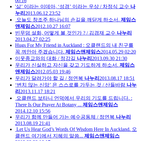
00:16
'삶’ 이라는 이데아, ‘성경’ 이라는 우상 / 차정식 교수
나
누리
2013.06.12 23:52
오늘도 창조주 하나님의 손길을 깨닫게 하소서.
제임스
앤제임스
2012.10.27 16:07
빈무덤 설화, 어떻게 볼 것인가 ? / 김경재 교수
나누리
2013.04.27 02:25
Hugs For My Friend in Auckland : 오클랜드의 내 친구를
꼭 껴안아 주겠습니다.
제임스앤제임스
2014.05.29 02:20
이웃종교와의 대화 / 정강길
나누리
2013.09.30 21:30
우리가 신실하고 자신을 갖고 기도하게 하소서.
제임스
앤제임스
2012.05.03 19:46
우리가 달려가야 할 길 / 정연복
나누리
2013.08.17 18:51
‘변치 않는 신앙’ 은 스스로를 가두는 것 / 산들바람
나누
리
2013.11.17 18:21
오클랜드 보타니 언덕에서 우리의 기도를 드립니다. :
There Is Our Prayer At Botany ...
제임스앤제임스
2014.12.10 15:56
우리가 함께 만들어 가는 예수공동체 / 정연복
나누리
2013.08.19 21:41
Let Us Hear God’s Words Of Wisdom Here In Auckland. 오
클랜드 여기에서 지혜의 말씀...
제임스앤제임스