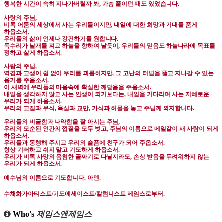
행복한 시간이 속히 지나가버릴까 봐
,
가슴 졸이던 때도 있었습니다
.
사랑의 주님
,
비록 어둠의 세상에서 사는 우리들이지만
,
내일에 대한 희망과 기대를 품게
하옵소서
.
우리들의 삶이 언제나 강건하기를 원합니다
.
독수리가 날개를 펴고 하늘을 향하여 날듯이
,
우리들의 믿음도 하늘나라에 목표를
정하고 살게 하옵소서
.
사랑의 주님
,
역경과 고생이 쉼 없이 우리를 괴롭히지만
,
그 고난의 터널을 뚫고 지나갈 수 있는
용기를 주옵소서
.
이 새벽에 우리들의 마음속에 확실한 깨달음을 주옵소서
.
내일을 생각하지 않고 사는 인생이 되기보다는
,
내일을 기다리며 사는 지혜로운
우리가 되게 하옵소서
.
우리의 고집과 무식
,
욕심과 교만
,
가식과 허물을 놓고 주님께 의지합니다
.
우리들의 비굴함과 나약함을 잘 아시는 주님
,
우리의 모순된 인간의 껍질을 모두 벗고
,
주님의 이름으로 메일같이 새 사람이 되게
하옵소서
.
우리들과 동행해 주시고 우리의 슬픔에 친구가 되어 주옵소서
.
항상 기뻐하고 쉬지 말고 기도하게 하옵소서
.
우리가 비록 사망의 음침한 골짜기로 다닐지라도
,
손상 받음을 두려워하지 않는
우리가 되게 하옵소서
.
예수님의 이름으로 기도합니다
.
아멘
.
수채화가아티스트
/
기도에세이스트
/
칼럼니스트 제임스로부터
.
Who's
제임스앤제임스