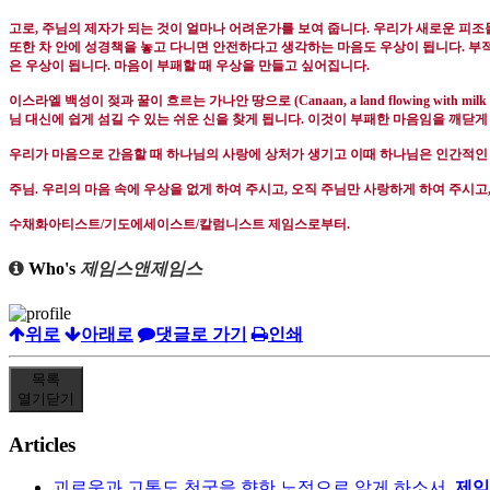
고로
,
주님의 제자가 되는 것이 얼마나 어려운가를 보여 줍니다
.
우리가 새로운 피조
또한 차 안에 성경책을 놓고 다니면 안전하다고 생각하는 마음도 우상이 됩니다
.
부적
은 우상이 됩니다
.
마음이 부패할 때 우상을 만들고 싶어집니다
.
이스라엘 백성이 젖과 꿀이 흐르는 가나안 땅으로
(Canaan, a land flowing with mil
님 대신에 쉽게 섬길 수 있는 쉬운 신을 찾게 됩니다
.
이것이 부패한 마음임을 깨닫게
우리가 마음으로 간음할 때 하나님의 사랑에 상처가 생기고 이때 하나님은 인간적
주님
.
우리의 마음 속에 우상을 없게 하여 주시고
,
오직 주님만 사랑하게 하여 주시고
수채화아티스트
/
기도에세이스트
/
칼럼니스트 제임스로부터
.
Who's
제임스앤제임스
위로
아래로
댓글로 가기
인쇄
목록
열기
닫기
Articles
괴로움과 고통도 천국을 향한 노정으로 알게 하소서.
제임