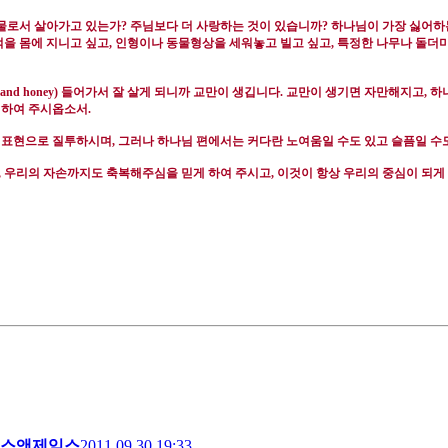
물로서 살아가고 있는가
?
주님보다 더 사랑하는 것이 있습니까
?
하나님이 가장 싫어하는
을 몸에 지니고 싶고
,
인형이나 동물형상을 세워놓고 빌고 싶고
,
특정한 나무나 돌더미
k and honey)
들어가서 잘 살게 되니까 교만이 생깁니다
.
교만이 생기면 자만해지고
,
하
 하여 주시옵소서
.
인 표현으로 질투하시며
,
그러나 하나님 편에서는 커다란 노여움일 수도 있고 슬픔일 수
,
우리의 자손까지도 축복해주심을 믿게 하여 주시고
,
이것이 항상 우리의 중심이 되게
스앤제임스
2011.09.30 19:33