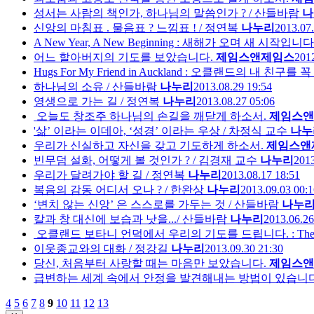
성서는 사람의 책인가, 하나님의 말씀인가 ? / 산들바람
나
신앙의 마침표 . 물음표 ? 느낌표 ! / 정연복
나누리
2013.07.
A New Year, A New Beginning : 새해가 오며 새 시작입니다
어느 할아버지의 기도를 보았습니다.
제임스앤제임스
2012
Hugs For My Friend in Auckland : 오클랜드의 내 친
하나님의 소유 / 산들바람
나누리
2013.08.29 19:54
영생으로 가는 길 / 정연복
나누리
2013.08.27 05:06
오늘도 창조주 하나님의 손길을 깨닫게 하소서.
제임스앤
'삶’ 이라는 이데아, ‘성경’ 이라는 우상 / 차정식 교수
나누
우리가 신실하고 자신을 갖고 기도하게 하소서.
제임스앤
빈무덤 설화, 어떻게 볼 것인가 ? / 김경재 교수
나누리
2013
우리가 달려가야 할 길 / 정연복
나누리
2013.08.17 18:51
복음의 감동 어디서 오나 ? / 한완상
나누리
2013.09.03 00:1
‘변치 않는 신앙’ 은 스스로를 가두는 것 / 산들바람
나누
칼과 창 대신에 보습과 낫을.../ 산들바람
나누리
2013.06.26
오클랜드 보타니 언덕에서 우리의 기도를 드립니다. : There Is Our
이웃종교와의 대화 / 정강길
나누리
2013.09.30 21:30
당신, 처음부터 사랑할 때는 마음만 보았습니다.
제임스앤
급변하는 세계 속에서 안정을 발견해내는 방법이 있습니다
4
5
6
7
8
9
10
11
12
13