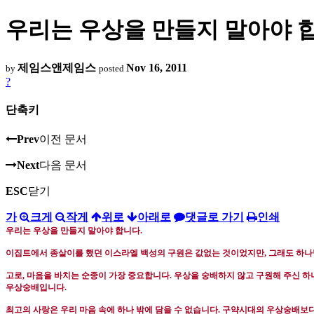
우리는 우상을 만들지 말아야 
제임스앤제임스
Nov 16, 2011
by
posted
?
단축키
Prev
이전 문서
Next
다음 문서
ESC
닫기
가
크게
작게
위로
아래로
댓글로 가기
인쇄
우리는 우상을 만들지 말아야 합니다
.
이집트에서 종살이를 했던 이스라엘 백성의 구원은 값없는 것이었지만
,
그래도 하나
고로
,
마음을 바치는 순종이 가장 중요합니다
.
우상을 숭배하지 않고 구원해 주신 
우상숭배입니다
.
최고의 사랑은 우리 마음 속에 하나 밖에 담을 수 없습니다
.
구약시대의 우상숭배보다