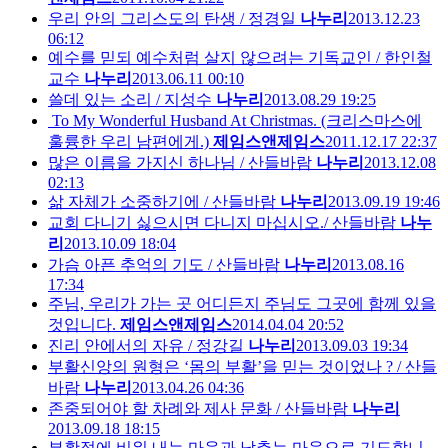
우리 안의 그리스도의 탄생 / 정경일
나누리
2013.12.23
06:12
예수를 믿되 예수처럼 살지 않으려는 기독교인 / 한인철
교수
나누리
2013.06.11 00:10
쓸데 있는 소리 / 지성수
나누리
2013.08.29 19:25
To My Wonderful Husband At Christmas. (크리스마스에
훌륭한 우리 남편에게.)
제임스앤제임스
2011.12.17 22:37
많은 이름을 가지신 하나님 / 산들바람
나누리
2013.12.08
02:13
삶 자체가 소중하기에 / 산들바람
나누리
2013.09.19 19:46
교회 다니기 싫으시면 다니지 마십시오./ 산들바람
나누
리
2013.10.09 18:04
가슴 아픈 추억의 기도 / 산들바람
나누리
2013.08.16
17:34
주님, 우리가 가는 곳 어디든지 주님도 그곳에 함께 있을
것입니다.
제임스앤제임스
2014.04.04 20:52
진리 안에서의 자유 / 정강길
나누리
2013.09.03 19:34
부활신앙의 원형은 ‘몸의 부활’을 믿는 것이었나 ? / 산들
바람
나누리
2013.04.26 04:36
존중되어야 할 차례와 제사 문화 / 산들바람
나누리
2013.09.18 18:15
부활절에 비워 내는 마음과 낮추는 마음으로 기도합니