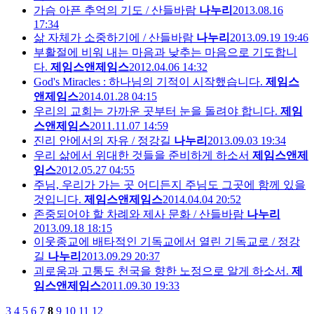
가슴 아픈 추억의 기도 / 산들바람
나누리
2013.08.16
17:34
삶 자체가 소중하기에 / 산들바람
나누리
2013.09.19 19:46
부활절에 비워 내는 마음과 낮추는 마음으로 기도합니
다.
제임스앤제임스
2012.04.06 14:32
God's Miracles : 하나님의 기적이 시작했습니다.
제임스
앤제임스
2014.01.28 04:15
우리의 교회는 가까운 곳부터 눈을 돌려야 합니다.
제임
스앤제임스
2011.11.07 14:59
진리 안에서의 자유 / 정강길
나누리
2013.09.03 19:34
우리 삶에서 위대한 것들을 준비하게 하소서
제임스앤제
임스
2012.05.27 04:55
주님, 우리가 가는 곳 어디든지 주님도 그곳에 함께 있을
것입니다.
제임스앤제임스
2014.04.04 20:52
존중되어야 할 차례와 제사 문화 / 산들바람
나누리
2013.09.18 18:15
이웃종교에 배타적인 기독교에서 열린 기독교로 / 정강
길
나누리
2013.09.29 20:37
괴로움과 고통도 천국을 향한 노정으로 알게 하소서.
제
임스앤제임스
2011.09.30 19:33
3
4
5
6
7
8
9
10
11
12