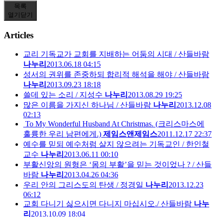
목록
열기
닫기
Articles
교리 기독교가 교회를 지배하는 어둠의 시대 / 산들바람
나누리
2013.06.18 04:15
성서의 권위를 존중하되 합리적 해석을 해야 / 산들바람
나누리
2013.09.23 18:18
쓸데 있는 소리 / 지성수
나누리
2013.08.29 19:25
많은 이름을 가지신 하나님 / 산들바람
나누리
2013.12.08
02:13
To My Wonderful Husband At Christmas. (크리스마스에
훌륭한 우리 남편에게.)
제임스앤제임스
2011.12.17 22:37
예수를 믿되 예수처럼 살지 않으려는 기독교인 / 한인철
교수
나누리
2013.06.11 00:10
부활신앙의 원형은 ‘몸의 부활’을 믿는 것이었나 ? / 산들
바람
나누리
2013.04.26 04:36
우리 안의 그리스도의 탄생 / 정경일
나누리
2013.12.23
06:12
교회 다니기 싫으시면 다니지 마십시오./ 산들바람
나누
리
2013.10.09 18:04