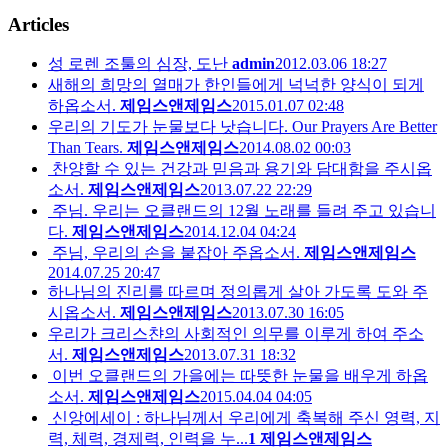
Articles
성 로렌 조툴의 심장, 도난
admin
2012.03.06 18:27
새해의 희망의 열매가 한인들에게 넉넉한 양식이 되게
하옵소서.
제임스앤제임스
2015.01.07 02:48
우리의 기도가 눈물보다 낫습니다. Our Prayers Are Better
Than Tears.
제임스앤제임스
2014.08.02 00:03
찬양할 수 있는 건강과 믿음과 용기와 담대함을 주시옵
소서.
제임스앤제임스
2013.07.22 22:29
주님. 우리는 오클랜드의 12월 노래를 들려 주고 있습니
다.
제임스앤제임스
2014.12.04 04:24
주님, 우리의 손을 붙잡아 주옵소서.
제임스앤제임스
2014.07.25 20:47
하나님의 진리를 따르며 정의롭게 살아 가도록 도와 주
시옵소서.
제임스앤제임스
2013.07.30 16:05
우리가 크리스챤의 사회적인 의무를 이루게 하여 주소
서.
제임스앤제임스
2013.07.31 18:32
이번 오클랜드의 가을에는 따뜻한 눈물을 배우게 하옵
소서.
제임스앤제임스
2015.04.04 04:05
신앙에세이 : 하나님께서 우리에게 축복해 주신 영력, 지
력, 체력, 경제력, 인력을 누...
1
제임스앤제임스