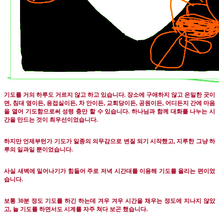
기도를 거의 하루도 거르지 않고 하고 있습니다
.
장소에 구애하지 않고 은밀한 곳이
면
,
침대 옆이든
,
응접실이든
,
차 안이든
,
교회당이든
,
공원이든
,
어디든지 간에 마음
을 열어 기도함으로써 성령 충만 할 수 있습니다
.
하나님과 함께 대화를 나누는 시
간을 만드는 것이 최우선이었습니다
.
하지만 언제부턴가 기도가 일종의 의무감으로 변질 되기 시작했고
,
지루한 그냥 하
루의 일과일 뿐이었습니다
.
사실 새벽에 일어나기가 힘들어 주로 저녁 시간대를 이용해 기도를 올리는 편이었
습니다
.
보통
30
분 정도 기도를 하긴 하는데 겨우 겨우 시간을 채우는 정도에 지나지 않았
고
,
늘 기도를 하면서도 시계를 자주 쳐다 보곤 했습니다
.