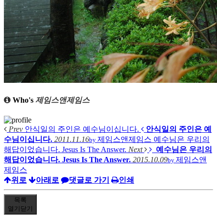
Who's
제임스앤제임스
Prev
안식일의 주인은 예수님이십니다.
안식일의 주인은 예
수님이십니다.
2011.11.16
제임스앤제임스
예수님은 우리의
by
해답이었습니다. Jesus Is The Answer.
Next
예수님은 우리의
해답이었습니다. Jesus Is The Answer.
2015.10.09
제임스앤
by
제임스
위로
아래로
댓글로 가기
인쇄
목록
열기
닫기