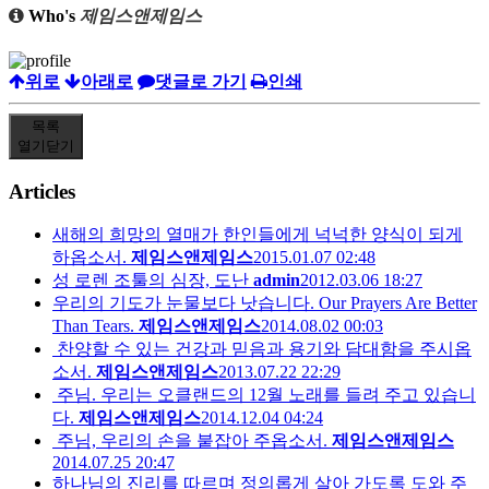
Who's
제임스앤제임스
위로
아래로
댓글로 가기
인쇄
목록
열기
닫기
Articles
새해의 희망의 열매가 한인들에게 넉넉한 양식이 되게
하옵소서.
제임스앤제임스
2015.01.07 02:48
성 로렌 조툴의 심장, 도난
admin
2012.03.06 18:27
우리의 기도가 눈물보다 낫습니다. Our Prayers Are Better
Than Tears.
제임스앤제임스
2014.08.02 00:03
찬양할 수 있는 건강과 믿음과 용기와 담대함을 주시옵
소서.
제임스앤제임스
2013.07.22 22:29
주님. 우리는 오클랜드의 12월 노래를 들려 주고 있습니
다.
제임스앤제임스
2014.12.04 04:24
주님, 우리의 손을 붙잡아 주옵소서.
제임스앤제임스
2014.07.25 20:47
하나님의 진리를 따르며 정의롭게 살아 가도록 도와 주