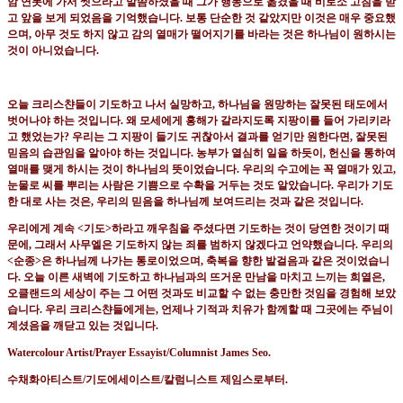
암 연못에 가서 씻으라고
말씀하셨을 때
그가 행동으로 옮겼을 때 비로소 고침을 받
고 앞을 보게 되었음을 기억했습니다
.
보통 단순한 것
같았지만 이것은 매우
중요했
으며
,
아무 것도 하지 않고 감의 열매가 떨어지기를 바라는 것은 하나님이 원하시는
것이 아니었습니다
.
오늘 크리스챤들이 기도하고 나서 실망하고
,
하나님을 원망하는 잘못된 태도에서
벗어나야 하는 것입니다
.
왜 모세에게 홍해가 갈라지도록 지팡이를 들어 가리키라
고 했었는가
?
우리는 그 지팡이 들기도 귀찮아서 결과를
얻기만 원한다면
,
잘못된
믿음의 습관임을 알아야 하는 것입니다
.
농부가 열심히 일을 하듯이
,
헌신을 통하여
열매를 맺게 하시는 것이 하나님의 뜻이었습니다
.
우리의 수고에는 꼭 열매가 있고
,
눈물로 씨를 뿌리는 사람은
기쁨으로 수확을 거두는 것도 알았습니다
.
우리가 기도
한 대로 사는 것은
,
우리의 믿음을 하나님께 보여드리는
것과 같은 것입니다
.
우리에게 계속
<
기도
>
하라고 깨우침을 주셨다면 기도하는 것이 당연한 것이기 때
문에
,
그래서 사무엘은 기도하지
않는 죄를 범하지 않겠다고 언약했습니다
.
우리의
<
순종
>
은 하나님께 나가는 통로이었으며
,
축복을 향한 발걸음과
같은 것이었습니
다
.
오늘 이른 새벽에 기도하고 하나님과의 뜨거운 만남을 마치고 느끼는 희열은
,
오클랜드의 세상이
주는 그 어떤 것과도 비교할 수 없는 충만한 것임을 경험해 보았
습니다
.
우리 크리스챤들에게는
,
언제나 기적과 치유가
함께할 때 그곳에는 주님이
계셨음을 깨닫고 있는 것입니다
.
Watercolour Artist/Prayer Essayist/Columnist James Seo.
수채화아티스트
/
기도에세이스트
/
칼럼니스트 제임스로부터
.