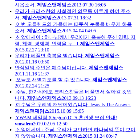
시옵소서.
제임스앤제임스
2013.07.30 16:05
우리가 크리스챤의 사회적인 의무를 이루게 하여 주소
서.
제임스앤제임스
2013.07.31 18:32
이번 오클랜드의 가을에는 따뜻한 눈물을 배우게 하옵
소서.
제임스앤제임스
2015.04.04 04:05
신앙에세이 : 하나님께서 우리에게 축복해 주신 영력, 지
력, 체력, 경제력, 인력을 누...
1
제임스앤제임스
2015.02.27 23:10
우리가 베풀면 축복을 받습니다.
제임스앤제임스
2012.01.16 03:50
안식일의 주인은 예수님이십니다.
제임스앤제임스
2011.11.16 21:37
오늘도 새벽기도를 할 수 있습니다.
제임스앤제임스
2012.02.24 21:25
주님, 한가위에도 크리스챤들은 베풀면서 살아갈 것입
니다.
제임스앤제임스
2013.09.13 16:23
예수님은 우리의 해답이었습니다. Jesus Is The Answer.
제임스앤제임스
2015.10.09 15:05
YWAM 세일럼 (Oregon) DTS 훈련생 모집 안내!
ymsalem
2019.02.05 12:50
신앙에세이 : 주님. 우리가 교만하면 하나님의 뜻이 보이
지 않았습니다.
제임스앤제임스
2015.01.24 00:47