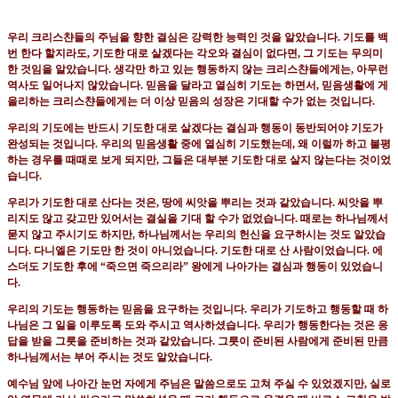
우리 크리스챤들의 주님을 향한 결심은 강력한 능력인 것을 알았습니다
.
기도를 백
번 한다 할지라도
,
기도한
대로
살겠다는 각오와 결심이 없다면
,
그 기도는 무의미
한 것임을 알았습니다
.
생각만 하고 있는 행동하지 않는
크리스챤들에게는
,
아무런
역사도 일어나지 않았습니다
.
믿음을 달라고 열심히 기도는 하면서
,
믿음생활에
게
을리하는 크리스챤들에게는 더 이상 믿음의 성장은 기대할 수가 없는 것입니다
.
우리의 기도에는 반드시 기도한 대로 살겠다는 결심과 행동이 동반되어야 기도가
완성되는 것입니다
.
우리의 믿음
생활 중에 열심히 기도했는데
,
왜 이럴까 하고 불평
하는 경우를 때때로 보게 되지만
,
그들은 대부분 기도한 대로
살지 않는다는 것이었
습니다
.
우리가 기도한 대로 산다는 것은
,
땅에 씨앗을 뿌리는 것과 같았습니다
.
씨앗을 뿌
리지도 않고 갖고만 있어서는
결실을
기대 할 수가 없었습니다
.
때로는 하나님께서
묻지 않고 주시기도 하지만
,
하나님께서는 우리의 헌신을
요구하시는
것도 알았습
니다
.
다니엘은 기도만 한 것이 아니었습니다
.
기도한 대로 산 사람이었습니다
.
에
스더도
기도한 후에
“
죽으면 죽으리라
”
왕에게 나아가는 결심과 행동이 있었습니
다
.
우리의 기도는 행동하는 믿음을 요구하는 것입니다
.
우리가 기도하고 행동할 때 하
나님은 그 일을 이루도록 도와
주시고
역사하셨습니다
.
우리가 행동한다는 것은 응
답을 받을 그릇을 준비하는 것과 같았습니다
.
그릇이
준비된
사람에게
준비된 만큼
하나님께서는 부어 주시는 것도 알았습니다
.
예수님 앞에 나아간 눈먼 자에게 주님은 말씀으로도 고쳐 주실 수 있었겠지만
,
실로