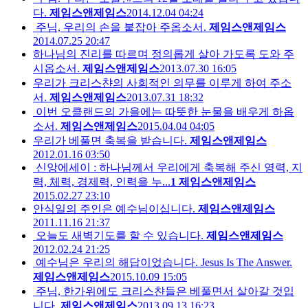
다.
제임스앤제임스
2014.12.04 04:24
주님, 우리의 손을 붙잡아 주옵소서.
제임스앤제임스
2014.07.25 20:47
하나님의 진리를 따르며 정의롭게 살아 가도록 도와 주
시옵소서.
제임스앤제임스
2013.07.30 16:05
우리가 크리스챤의 사회적인 의무를 이루게 하여 주소
서.
제임스앤제임스
2013.07.31 18:32
이번 오클랜드의 가을에는 따뜻한 눈물을 배우게 하옵
소서.
제임스앤제임스
2015.04.04 04:05
우리가 베풀면 축복을 받습니다.
제임스앤제임스
2012.01.16 03:50
신앙에세이 : 하나님께서 우리에게 축복해 주신 영력, 지
력, 체력, 경제력, 인력을 누...
1
제임스앤제임스
2015.02.27 23:10
안식일의 주인은 예수님이십니다.
제임스앤제임스
2011.11.16 21:37
오늘도 새벽기도를 할 수 있습니다.
제임스앤제임스
2012.02.24 21:25
예수님은 우리의 해답이었습니다. Jesus Is The Answer.
제임스앤제임스
2015.10.09 15:05
주님, 한가위에도 크리스챤들은 베풀면서 살아갈 것입
니다.
제임스앤제임스
2013.09.13 16:23