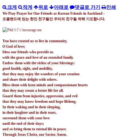
크게
작게
위로
아래로
댓글로 가기
인쇄
We Pray Prayer for Our Friends as Korean Friends in Auckland :
오클랜드에 있는 한인 친구들인 우리의 친구들 위해 기도합니다
.
You have created us to live in community,
O God of love;
bless our friends who provide us
with the grace and love of an extended family.
Endow them with the riches of your blessings:
good health, sight, and mobility,
that they may enjoy the wonders of your creation
and share their delight with others.
Bless them with keen minds and compassionate hearts
that they may create a better life for all.
Guard them from injustice, oppression, and evil
that they may know freedom and hope lifelong.
In their waking and in their sleeping,
in their laughter and in their tears,
surround them with your love
until the end of their days;
and so bring them to eternal life in peace.
Through Jesus Christ, our Savior. Amen.