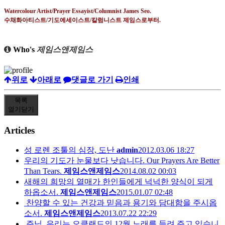
Watercolour Artist/Prayer Essayist/Columnist James Seo.
수채화아티스트
/
기도에세이스트
/
칼럼니스트 제임스로부터
.
Who's
제임스앤제임스
위로
아래로
댓글로 가기
인쇄
목록
열기
닫기
Articles
성 로렌 조툴의 심장, 도난
admin
2012.03.06 18:27
우리의 기도가 눈물보다 낫습니다. Our Prayers Are Better
Than Tears.
제임스앤제임스
2014.08.02 00:03
새해의 희망의 열매가 한인들에게 넉넉한 양식이 되게
하옵소서.
제임스앤제임스
2015.01.07 02:48
찬양할 수 있는 건강과 믿음과 용기와 담대함을 주시옵
소서.
제임스앤제임스
2013.07.22 22:29
주님. 우리는 오클랜드의 12월 노래를 들려 주고 있습니