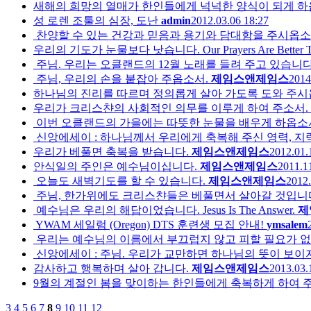
새해의 희망의 열매가 한인들에게 넉넉한 양식이 되게 하
성 로렌 조툴의 심장, 도난
admin
2012.03.06 18:27
찬양할 수 있는 건강과 믿음과 용기와 담대함을 주시옵소
우리의 기도가 눈물보다 낫습니다. Our Prayers Are Better Tha
주님. 우리는 오클랜드의 12월 노래를 들려 주고 있습니다
주님, 우리의 손을 붙잡아 주옵소서.
제임스앤제임스
2014
하나님의 진리를 따르며 정의롭게 살아 가도록 도와 주시
우리가 크리스챤의 사회적인 의무를 이루게 하여 주소서.
이번 오클랜드의 가을에는 따뜻한 눈물을 배우게 하옵소
신앙에세이 : 하나님께서 우리에게 축복해 주신 영력, 지력, 
우리가 베풀면 축복을 받습니다.
제임스앤제임스
2012.01.
안식일의 주인은 예수님이십니다.
제임스앤제임스
2011.1
오늘도 새벽기도를 할 수 있습니다.
제임스앤제임스
2012.
주님, 한가위에도 크리스챤들은 베풀면서 살아갈 것입니
예수님은 우리의 해답이었습니다. Jesus Is The Answer.
제
YWAM 세일럼 (Oregon) DTS 훈련생 모집 안내!
ymsalem
우리는 예수님의 이름에서 부끄럽지 않고 피할 필요가 없
신앙에세이 : 주님. 우리가 교만하면 하나님의 뜻이 보이
감사하고 행복하며 살아 갑니다.
제임스앤제임스
2013.03.
9월의 계절인 봄을 맞이하는 한인들에게 축복하게 하여 
3
4
5
6
7
8
9
10
11
12