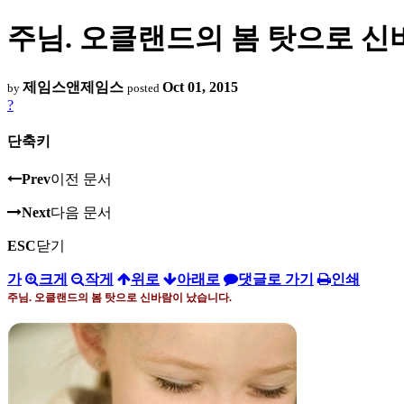
주님. 오클랜드의 봄 탓으로 신
제임스앤제임스
Oct 01, 2015
by
posted
?
단축키
Prev
이전 문서
Next
다음 문서
ESC
닫기
가
크게
작게
위로
아래로
댓글로 가기
인쇄
주님
.
오클랜드의 봄 탓으로 신바람이 났습니다
.