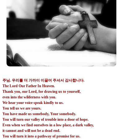
주님
.
우리를 더 가까이 이끌어 주셔서 감사합니다
.
The Lord Our Father In Heaven.
Thank you, our Lord, for drawing us to yourself,
even into the wilderness with you.
We hear your voice speak kindly to us.
You tell us we are yours.
You have made us somebody, Your somebody.
You will turn our valley of trouble into a door of hope.
Even when we find ourselves in a low place, a dark valley,
it cannot and will not be a dead end.
You will turn it into a pathway of promise for us.