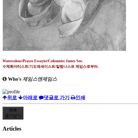
Watercolour/Prayer Essayist/Columnist James Seo.
수채화아티스트
/
기도에세이스트
/
칼럼니스트 제임스로부터
.
Who's
제임스앤제임스
위로
아래로
댓글로 가기
인쇄
목록
열기
닫기
Articles