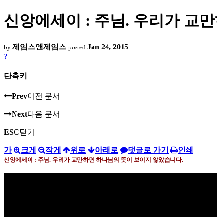
신앙에세이 : 주님. 우리가 교
제임스앤제임스
Jan 24, 2015
by
posted
?
단축키
Prev
이전 문서
Next
다음 문서
ESC
닫기
가
크게
작게
위로
아래로
댓글로 가기
인쇄
신앙에세이
:
주님
.
우리가 교만하면 하나님의 뜻이 보이지 않았습니다
.