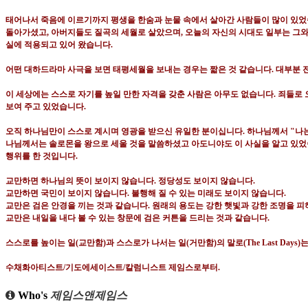
태어나서 죽음에 이르기까지 평생을 한숨과 눈물 속에서 살아간 사람들이 많이 있
돌아가셨고
,
아버지들도 질곡의 세월로 살았으며
,
오늘의 자신의 시대도 일부는 그와
실에 적용되고 있어 왔습니다
.
어떤 대하드라마 사극을 보면 태평세월을 보내는 경우는 짧은 것 같습니다
.
대부분 
이 세상에는 스스로 자기를 높일 만한 자격을 갖춘 사람은 아무도 없습니다
.
죄들로 
보여 주고 있었습니다
.
오직 하나님만이 스스로 계시며 영광을 받으신 유일한 분이십니다
.
하나님께서
"
나
나님께서는 솔로몬을 왕으로 세울 것을 말씀하셨고 아도니야도 이 사실을 알고 있
행위를 한 것입니다
.
교만하면 하나님의 뜻이 보이지 않습니다
.
정당성도 보이지 않습니다
.
교만하면 국민이 보이지 않습니다
.
불행해 질 수 있는 미래도 보이지 않습니다
.
교만은 검은 안경을 끼는 것과 같습니다
.
원래의 용도는 강한 햇빛과 강한 조명을 
교만은 내일을 내다 볼 수 있는 창문에 검은 커튼을 드리는 것과 같습니다
.
스스로를 높이는 일
(
교만함
)
과 스스로가 나서는 일
(
거만함
)
의 말로
(The Last Days)
수채화아티스트
/
기도에세이스트
/
칼럼니스트 제임스로부터
.
Who's
제임스앤제임스