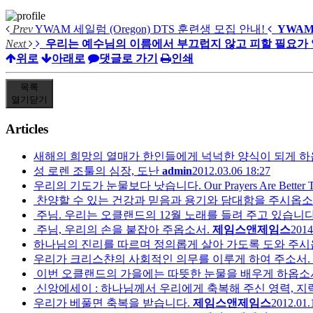
Prev
YWAM 세일럼 (Oregon) DTS 훈련생 모집 안내!
YWAM
Next
우리는 예수님의 이름에서 부끄럽지 않고 피할 필요가 
위로
아래로
댓글로 가기
인쇄
목록
열기
닫기
Articles
새해의 희망의 열매가 한인들에게 넉넉한 양식이 되게 하
성 로렌 조툴의 심장, 도난
admin
2012.03.06 18:27
우리의 기도가 눈물보다 낫습니다. Our Prayers Are Better Tha
찬양할 수 있는 건강과 믿음과 용기와 담대함을 주시옵소
주님. 우리는 오클랜드의 12월 노래를 들려 주고 있습니다
주님, 우리의 손을 붙잡아 주옵소서.
제임스앤제임스
2014
하나님의 진리를 따르며 정의롭게 살아 가도록 도와 주시
우리가 크리스챤의 사회적인 의무를 이루게 하여 주소서.
이번 오클랜드의 가을에는 따뜻한 눈물을 배우게 하옵소
신앙에세이 : 하나님께서 우리에게 축복해 주신 영력, 지력, 
우리가 베풀면 축복을 받습니다.
제임스앤제임스
2012.01.