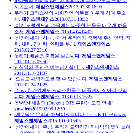
하나님의 진리를 따르며 정의롭게 살아 가도록 도와 주
시옵소서.
제임스앤제임스
2013.07.30 16:05
우리가 크리스챤의 사회적인 의무를 이루게 하여 주소
서.
제임스앤제임스
2013.07.31 18:32
이번 오클랜드의 가을에는 따뜻한 눈물을 배우게 하옵
소서.
제임스앤제임스
2015.04.04 04:05
신앙에세이 : 하나님께서 우리에게 축복해 주신 영력, 지
력, 체력, 경제력, 인력을 누...
1
제임스앤제임스
2015.02.27 23:10
우리가 베풀면 축복을 받습니다.
제임스앤제임스
2012.01.16 03:50
안식일의 주인은 예수님이십니다.
제임스앤제임스
2011.11.16 21:37
오늘도 새벽기도를 할 수 있습니다.
제임스앤제임스
2012.02.24 21:25
주님, 한가위에도 크리스챤들은 베풀면서 살아갈 것입
니다.
제임스앤제임스
2013.09.13 16:23
YWAM 세일럼 (Oregon) DTS 훈련생 모집 안내!
ymsalem
2019.02.05 12:50
예수님은 우리의 해답이었습니다. Jesus Is The Answer.
제임스앤제임스
2015.10.09 15:05
신앙에세이 : 주님. 우리가 교만하면 하나님의 뜻이 보이