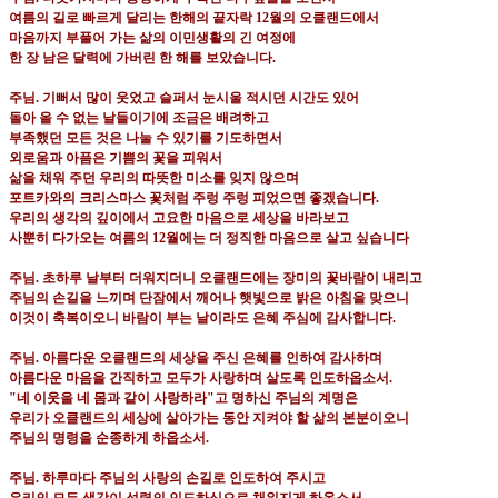
여름의 길로 빠르게 달리는 한해의 끝자락
12
월의 오클랜드에서
마음까지 부풀어 가는 삶의 이민생활의 긴 여정에
한 장 남은 달력에 가버린 한 해를 보았습니다
.
주님
.
기뻐서 많이 웃었고 슬퍼서 눈시울 적시던 시간도 있어
돌아 올 수 없는 날들이기에 조금은 배려하고
부족했던 모든 것은 나눌 수 있기를 기도하면서
외로움과 아픔은 기쁨의 꽃을 피워서
삶을 채워 주던 우리의 따뜻한 미소를 잊지 않으며
포트카와의 크리스마스 꽃처럼 주렁 주렁 피었으면 좋겠습니다
.
우리의 생각의 깊이에서 고요한 마음으로 세상을 바라보고
사뿐히 다가오는 여름의
12
월에는 더 정직한 마음으로 살고 싶습니다
주님
.
초하루 날부터 더워지더니 오클랜드에는 장미의 꽃바람이 내리고
주님의 손길을 느끼며 단잠에서 깨어나 햇빛으로 밝은 아침을 맞으니
이것이 축복이오니 바람이 부는 날이라도 은혜 주심에 감사합니다
.
주님
.
아름다운 오클랜드의 세상을 주신 은혜를 인하여 감사하며
아름다운 마음을 간직하고 모두가 사랑하며 살도록 인도하옵소서
.
"
네 이웃을 네 몸과 같이 사랑하라
"
고 명하신 주님의 계명은
우리가 오클랜드의 세상에 살아가는 동안 지켜야 할 삶의 본분이오니
주님의 명령을 순종하게 하옵소서
.
주님
.
하루마다 주님의 사랑의 손길로 인도하여 주시고