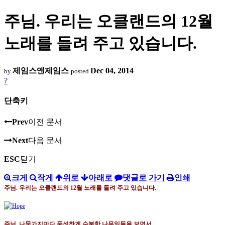
주님. 우리는 오클랜드의 12월
노래를 들려 주고 있습니다.
제임스앤제임스
Dec 04, 2014
by
posted
?
단축키
Prev
이전 문서
Next
다음 문서
ESC
닫기
크게
작게
위로
아래로
댓글로 가기
인쇄
주님
.
우리는 오클랜드의
12
월 노래를 들려 주고 있습니다
.
주님
.
나뭇가지마다 풍성하게 수북한 나무잎들을 보면서