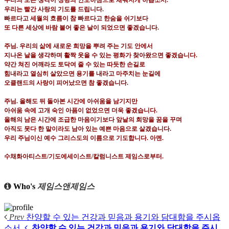
우리의 모든 생각이 성령의 인도하심으로 채워지게 하옵소서
.
우리는 빨간 사랑의 기도를 드립니다
.
빠르다고 세월의 흐름이 참 빠르다고 한숨을 쉬기보다
또 다른 세상에 바람 불어 좋은 날이 되었으면 좋겠습니다
.
주님
.
우리의 삶에 새로운 희망을 뿌려 주는 기도 안에서
지나온 날을 생각하며 활짝 웃을 수 있는 평화가 찾아왔으면 좋겠습니다
.
약간 쳐진 어깨라도 토닥여 줄 수 있는 따듯한 손길로
힘내라고 열심히 살았으면 용기를 내라고 마주치는 눈길에
오클랜드의 사랑이 피어났으면 참 좋겠습니다
.
주님
.
올해도 뒤 돌아본 시간에 아쉬움을 남기지만
아쉬움 속에 고개 숙인 아픔이 없었으면 더욱 좋겠습니다
.
올해의 남은 시간에 조급한 마음이기보다 앞날의 희망을 꿈을 꾸며
아직도 못다 한 말이라도 남아 있는 예쁜 마음으로 살겠습니다
.
우리 주님이신 예수 그리스도의 이름으로 기도합니다
.
아멘
.
수채화아티스트
/
기도에세이스트
/
칼럼니스트 제임스로부터
.
Who's
제임스앤제임스
Prev
찬양할 수 있는 건강과 믿음과 용기와 담대함을 주시옵
소서.
찬양할 수 있는 건강과 믿음과 용기와 담대함을 주시