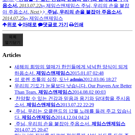
옵소서.
2013.07.22
제임스앤제임스
주님, 우리의 손을 붙잡
by
아 주옵소서.
Next
주님, 우리의 손을 붙잡아 주옵소서.
2014.07.25
제임스앤제임스
by
위로
아래로
댓글로 가기
인쇄
목록
열기
닫기
Articles
새해의 희망의 열매가 한인들에게 넉넉한 양식이 되게
하옵소서.
제임스앤제임스
2015.01.07 02:48
성 로렌 조툴의 심장, 도난
admin
2012.03.06 18:27
우리의 기도가 눈물보다 낫습니다. Our Prayers Are Better
Than Tears.
제임스앤제임스
2014.08.02 00:03
찬양할 수 있는 건강과 믿음과 용기와 담대함을 주시옵
소서.
제임스앤제임스
2013.07.22 22:29
주님. 우리는 오클랜드의 12월 노래를 들려 주고 있습니
다.
제임스앤제임스
2014.12.04 04:24
주님, 우리의 손을 붙잡아 주옵소서.
제임스앤제임스
2014.07.25 20:47