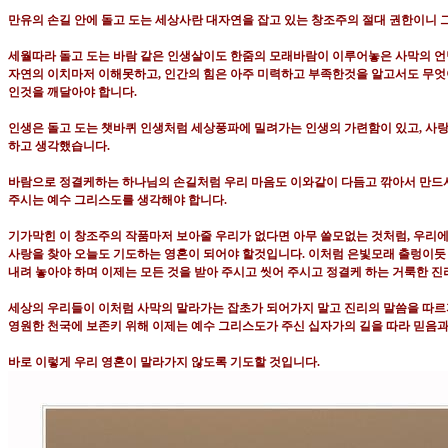
만유의 손길 안에 돌고 도는 세상사란 대자연을 잡고 있는 창조주의 절대 권한이니 
세월따라 돌고 도는 바람 같은 인생살이도 한줌의 모래바람이 이루어놓은 사막의 
자연의 이치마저 이해못하고
,
인간의 힘은 아주 미력하고 부족한것을 알고서도 무엇
인것을 깨달아야 합니다
.
인생은 돌고 도는 챗바퀴 인생처럼 세상풍파에 밀려가는 인생의 가련함이 있고
,
사랑
하고 생각했습니다
.
바람으로 정결케하는 하나님의 손길처럼 우리 마음도 이와같이 다듬고 깎아서 만드
주시는 예수 그리스도를 생각해야 합니다
.
기가막힌 이 창조주의 작품마저 보아줄 우리가 없다면 아무 쓸모없는 것처럼
,
우리에
사랑을 찾아 오늘도 기도하는 영혼이 되어야 할것입니다
.
이처럼 은빛모래 출렁이듯
내려 놓아야 하며 이제는 모든 것을 받아 주시고 씻어 주시고 정결케 하는 거룩한 진
세상의 우리들이 이처럼 사막의 말라가는 잡초가 되어가지 말고 진리의 말씀을 따르
영원한 천국에 보존키 위해 이제는 예수 그리스도가 주신 십자가의 길을 따라 믿음과
바로 이렇게 우리 영혼이 말라가지 않도록 기도할 것입니다
.