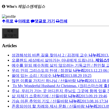
Who's
제임스앤제임스
위로
아래로
댓글로 가기
인쇄
목록
열기
닫기
Articles
성경해석의 바른 길을 찾아서 2 / 김경재 교수
나누리
2013.
오클랜드 세상에서 살아가는 아내에게 드립니다.
제임스
예수를 믿되 예수처럼 살지 않으려는 기독교인 / 한인철 
우리 안의 그리스도의 탄생 / 정경일
나누리
2013.12.23 06:
쓸데 있는 소리 / 지성수
나누리
2013.08.29 19:25
많은 이름을 가지신 하나님 / 산들바람
나누리
2013.12.08 0
To My Wonderful Husband At Christmas. (크리스마
주님, 우리가 가는 곳 어디든지 주님도 그곳에 함께 있을 
삶 자체가 소중하기에 / 산들바람
나누리
2013.09.19 19:46
가슴 아픈 추억의 기도 / 산들바람
나누리
2013.08.16 17:34
존중되어야 할 차례와 제사 문화 / 산들바람
나누리
2013.0