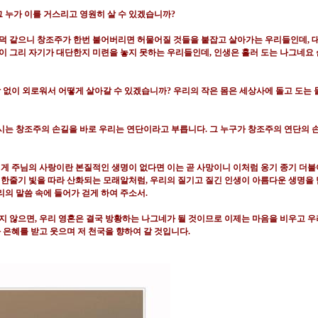
그 누가 이를 거스리고 영원히 살 수 있겠습니까
?
언덕 같으니 창조주가 한번 불어버리면 허물어질 것들을 붙잡고 살아가는 우리들인데
,
이 그리 자기가 대단한지 미련을 놓지 못하는 우리들인데
,
인생은 흘러 도는 나그네요 
 없이 외로워서 어떻게 살아갈 수 있겠습니까
?
우리의 작은 몸은 세상사에 돌고 도는
시는 창조주의 손길을 바로 우리는 연단이라고 부릅니다
.
그 누구가 창조주의 연단의 
게 주님의 사랑이란 본질적인 생명이 없다면 이는 곧 사망이니 이처럼 옹기 종기 더
 한줄기 빛을 따라 산화되는 모래알처럼
,
우리의 질기고 질긴 인생이 아름다운 생명을 
리의 말씀 속에 들어가 걷게 하여 주소서
.
지 않으면
, 우리
영혼은 결국 방황하는 나그네가 될 것이므로 이제는 마음을 비우고 우
 은혜를 받고 웃으며 저 천국을 향하여 갈 것입니다
.