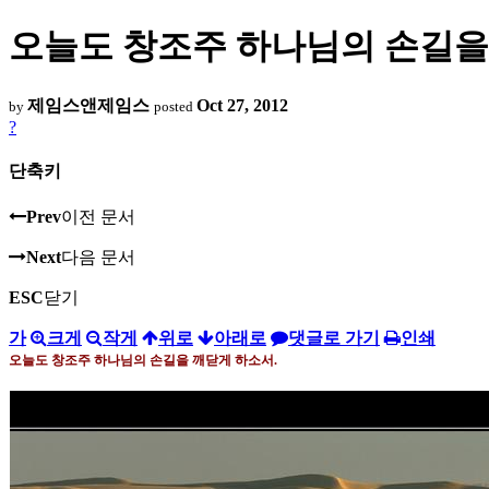
오늘도 창조주 하나님의 손길을
제임스앤제임스
Oct 27, 2012
by
posted
?
단축키
Prev
이전 문서
Next
다음 문서
ESC
닫기
가
크게
작게
위로
아래로
댓글로 가기
인쇄
오늘도 창조주 하나님의 손길을 깨닫게 하소서
.