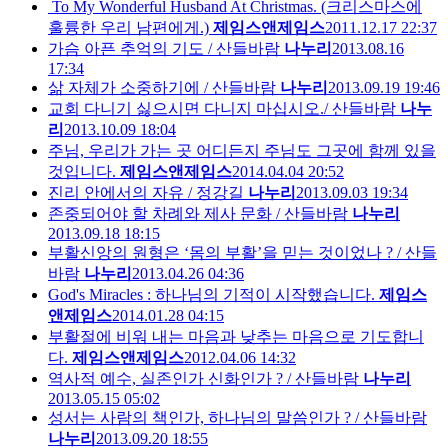
To My Wonderful Husband At Christmas. (크리스마스에
훌륭한 우리 남편에게.)
제임스앤제임스
2011.12.17 22:37
가슴 아픈 추억의 기도 / 산들바람
나누리
2013.08.16
17:34
삶 자체가 소중하기에 / 산들바람
나누리
2013.09.19 19:46
교회 다니기 싫으시면 다니지 마십시오./ 산들바람
나누
리
2013.10.09 18:04
주님, 우리가 가는 곳 어디든지 주님도 그곳에 함께 있을
것입니다.
제임스앤제임스
2014.04.04 20:52
진리 안에서의 자유 / 정강길
나누리
2013.09.03 19:34
존중되어야 할 차례와 제사 문화 / 산들바람
나누리
2013.09.18 18:15
부활신앙의 원형은 ‘몸의 부활’을 믿는 것이었나 ? / 산들
바람
나누리
2013.04.26 04:36
God's Miracles : 하나님의 기적이 시작했습니다.
제임스
앤제임스
2014.01.28 04:15
부활절에 비워 내는 마음과 낮추는 마음으로 기도합니
다.
제임스앤제임스
2012.04.06 14:32
역사적 예수, 실존인가 신화인가 ? / 산들바람
나누리
2013.05.15 05:02
성서는 사람의 책인가, 하나님의 말씀인가 ? / 산들바람
나누리
2013.09.20 18:55