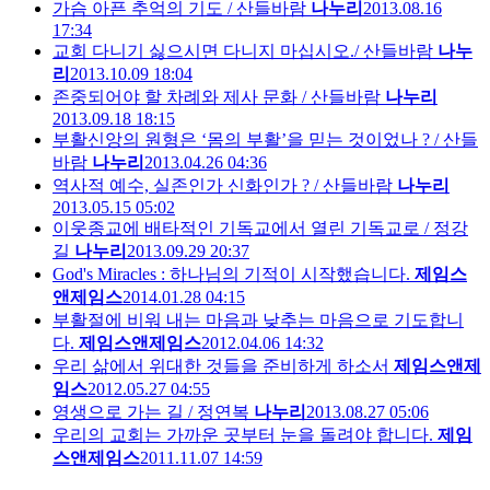
가슴 아픈 추억의 기도 / 산들바람
나누리
2013.08.16
17:34
교회 다니기 싫으시면 다니지 마십시오./ 산들바람
나누
리
2013.10.09 18:04
존중되어야 할 차례와 제사 문화 / 산들바람
나누리
2013.09.18 18:15
부활신앙의 원형은 ‘몸의 부활’을 믿는 것이었나 ? / 산들
바람
나누리
2013.04.26 04:36
역사적 예수, 실존인가 신화인가 ? / 산들바람
나누리
2013.05.15 05:02
이웃종교에 배타적인 기독교에서 열린 기독교로 / 정강
길
나누리
2013.09.29 20:37
God's Miracles : 하나님의 기적이 시작했습니다.
제임스
앤제임스
2014.01.28 04:15
부활절에 비워 내는 마음과 낮추는 마음으로 기도합니
다.
제임스앤제임스
2012.04.06 14:32
우리 삶에서 위대한 것들을 준비하게 하소서
제임스앤제
임스
2012.05.27 04:55
영생으로 가는 길 / 정연복
나누리
2013.08.27 05:06
우리의 교회는 가까운 곳부터 눈을 돌려야 합니다.
제임
스앤제임스
2011.11.07 14:59