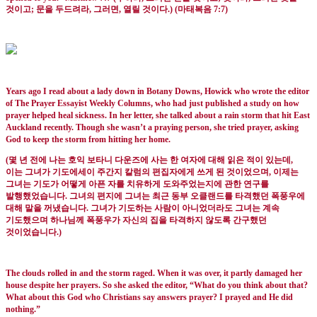
것이고
;
문을 두드려라
,
그러면
,
열릴 것이다
.) (
마태복음
7:7)
Years ago I read about a lady down in Botany Downs, Howick who wrote the editor
of The Prayer Essayist Weekly Columns, who had just published a study on how
prayer helped heal sickness. In her letter, she talked about a rain storm that hit East
Auckland recently. Though she wasn’t a praying person, she tried prayer, asking
God to keep the storm from hitting her home.
(
몇 년 전에 나는 호익 보타니 다운즈에 사는 한 여자에 대해 읽은 적이 있는데
,
이는 그녀가 기도에세이 주간지 칼럼의 편집자에게 쓰게 된 것이었으며
,
이제는
그녀는 기도가 어떻게 아픈 자를 치유하게 도와주었는지에 관한 연구를
발행했었습니다
.
그녀의 편지에 그녀는 최근 동부 오클랜드를 타격했던 폭풍우에
대해 말을 꺼냈습니다
.
그녀가 기도하는 사람이 아니었더라도 그녀는 계속
기도했으며 하나님께 폭풍우가 자신의 집을 타격하지 않도록 간구했던
것이었습니다
.)
The clouds rolled in and the storm raged. When it was over, it partly damaged her
house despite her prayers. So she asked the editor, “What do you think about that?
What about this God who Christians say answers prayer? I prayed and He did
nothing.”