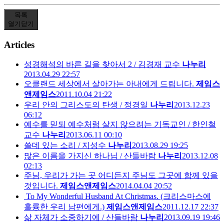
목록
열기
닫기
Articles
성경해석의 바른 길을 찾아서 2 / 김경재 교수
나누리
2013.04.29 22:57
오클랜드 세상에서 살아가는 아내에게 드립니다.
제임스
앤제임스
2011.10.04 21:22
우리 안의 그리스도의 탄생 / 정경일
나누리
2013.12.23
06:12
예수를 믿되 예수처럼 살지 않으려는 기독교인 / 한인철
교수
나누리
2013.06.11 00:10
쓸데 있는 소리 / 지성수
나누리
2013.08.29 19:25
많은 이름을 가지신 하나님 / 산들바람
나누리
2013.12.08
02:13
주님, 우리가 가는 곳 어디든지 주님도 그곳에 함께 있을
것입니다.
제임스앤제임스
2014.04.04 20:52
To My Wonderful Husband At Christmas. (크리스마스에
훌륭한 우리 남편에게.)
제임스앤제임스
2011.12.17 22:37
삶 자체가 소중하기에 / 산들바람
나누리
2013.09.19 19:46