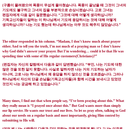
(
구름이 몰려왔으며 폭풍이 무섭게 몰아쳤습니다
.
폭풍이 끝났을 때 그것이 그녀의
기도에도 불구하고 그녀의 집을 부분적으로 손상시켰습니다
.
고로 그녀는
편집자에게 다음 같이 질문했습니다
. “
그것에 대해 어떻게 생각하십니까
?
기독교신자들이 말하는 이 하나님께서 기도에 응답하시는 것에 대해 어떻게
생각하십니까
?
나는 기도 했는데 하나님께서는 아무 것도 해주지 않았습니다
.”
The editor responded in his column. “Madam, I don’t know much about prayer
either. And to tell you the truth, I’m not much of a praying man so I don’t know
why God didn’t answer your prayer. But I’m wondering… could it be that He was
spending time with some of His regular customers(Christians)?”
(
편집자는 자신의 칼럼에서 다음과 같이 답변했습니다
. “
부인
,
나는 기도에 대한
많은 것을 또한 알지 못합니다
.
사실로 말하자면 나는 거의 기도하는 남자가
아니며
,
고로 나는 하나님께서 왜 응답을 하지 않으신 것을 모르겠습니다
.
그러나
하나님께서 자신의 단골 손님들
(
기독교신자들
)
과 함께 시간을 보내시고 있었던
것인지 나는 궁금해 하고 있었습니다
.”
Many times, I find out that when people say, “I’ve been praying about this.” What
they really mean is “I prayed once about this.” But God wants more than simply
our lip service. He wants our trust and our lives. So let us pray often, talking to God
about our needs on a regular basis and most importantly, giving Him control by
submitting to His will.
(
여러 번 나는 사람들이 다음과 같이 말하는 것을 발견하게 됩니다
. “
나는 이걸로