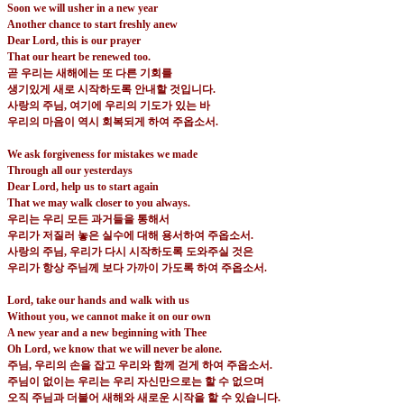
Soon we will usher in a new year
Another chance to start freshly anew
Dear Lord, this is our prayer
That our heart be renewed too.
곧 우리는 새해에는 또 다른 기회를
생기있게 새로 시작하도록 안내할 것입니다
.
사랑의 주님
,
여기에 우리의 기도가 있는 바
우리의 마음이 역시 회복되게 하여 주옵소서
.
We ask forgiveness for mistakes we made
Through all our yesterdays
Dear Lord, help us to start again
That we may walk closer to you always.
우리는 우리 모든 과거들을 통해서
우리가 저질러 놓은 실수에 대해 용서하여 주옵소서
.
사랑의 주님
,
우리가 다시 시작하도록 도와주실 것은
우리가 항상 주님께 보다 가까이 가도록 하여 주옵소서
.
Lord, take our hands and walk with us
Without you, we cannot make it on our own
A new year and a new beginning with Thee
Oh Lord, we know that we will never be alone.
주님
,
우리의 손을 잡고 우리와 함께 걷게 하여 주옵소서
.
주님이 없이는 우리는 우리 자신만으로는 할 수 없으며
오직 주님과 더불어 새해와 새로운 시작을 할 수 있습니다
.