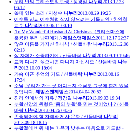
우리 안의 그리스도의 탄생 / 정경일
나누리
2013.12.23
06:12
쓸데 있는 소리 / 지성수
나누리
2013.08.29 19:25
예수를 믿되 예수처럼 살지 않으려는 기독교인 / 한인철
교수
나누리
2013.06.11 00:10
To My Wonderful Husband At Christmas. (크리스마스에
훌륭한 우리 남편에게.)
제임스앤제임스
2011.12.17 22:37
많은 이름을 가지신 하나님 / 산들바람
나누리
2013.12.08
02:13
삶 자체가 소중하기에 / 산들바람
나누리
2013.09.19 19:46
교회 다니기 싫으시면 다니지 마십시오./ 산들바람
나누
리
2013.10.09 18:04
가슴 아픈 추억의 기도 / 산들바람
나누리
2013.08.16
17:34
주님, 우리가 가는 곳 어디든지 주님도 그곳에 함께 있을
것입니다.
제임스앤제임스
2014.04.04 20:52
진리 안에서의 자유 / 정강길
나누리
2013.09.03 19:34
부활신앙의 원형은 ‘몸의 부활’을 믿는 것이었나 ? / 산들
바람
나누리
2013.04.26 04:36
존중되어야 할 차례와 제사 문화 / 산들바람
나누리
2013.09.18 18:15
부활절에 비워 내는 마음과 낮추는 마음으로 기도합니