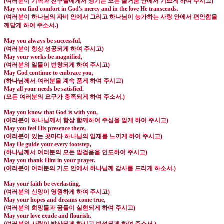
(
여러분이 기족과 친구들에게서 생기는 모든 즐거움 안에서 기쁘게 하여 주시고
)
May you find comfort in God's mercy and in the love He transcends.
(
여러분이 하나님의 자비 안에서 그리고 하나님이 능가하는 사랑 안에서 편안함을
깨닫게 하여 주소서
.)
May you always be successful,
(
여러분이 항상 성공되게 하여 주시고
)
May your works be magnified,
(
여러분의 일들이 번창되게 하여 주시고
)
May God continue to embrace you,
(
하나님께서 여러분을 계속 품게 하여 주시고
)
May all your needs be satisfied.
(
모든 여러분의 요구가 충족되게 하여 주소서
.)
May you know that God is with you,
(
여러분이 하나님께서 항상 함께하여 주심을 알게 하여 주시고
)
May you feel His presence there,
(
여러분이 있는 곳마다 하나님의 임재를 느끼게 하여 주시고
)
May He guide your every footstep,
(
하나님께서 여러분의 모든 발걸음을 인도하여 주시고
)
May you thank Him in your prayer.
(
여러분이 여러분의 기도 안에서 하나님께 감사를 드리게 하소서
.)
May your faith be everlasting,
(
여러분의 신앙이 영원하게 하여 주시고
)
May your hopes and dreams come true,
(
여러분의 희망들과 꿈들이 실현되게 하여 주시고
)
May your love exude and flourish.