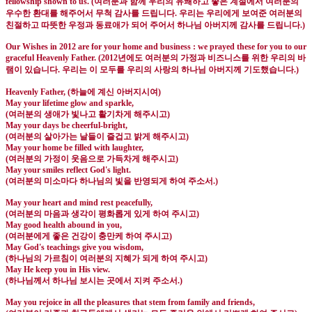
fellowship shown to us. (
여러분과 함께 우리의 유쾌하고 좋은 계절에서 여러분의
우수한 환대를 해주어서 무척 감사를 드립니다
.
우리는 우리에게 보여준 여러분의
친절하고 따뜻한 우정과 동료애가 되어 주어서 하나님 아버지께 감사를 드립니다
.)
Our Wishes in 2012 are for your home and business : we prayed these for you to our
graceful Heavenly Father. (2012
년에도 여러분의 가정과 비즈니스를 위한 우리의 바
램이 있습니다
.
우리는 이 모두를 우리의 사랑의 하나님 아버지께 기도했습니다
.)
Heavenly Father, (
하늘에 계신 아버지시여
)
May your lifetime glow and sparkle,
(
여러분의 생애가 빛나고 활기차게 해주시고
)
May your days be cheerful-bright,
(
여러분의 살아가는 날들이 즐겁고 밝게 해주시고
)
May your home be filled with laughter,
(
여러분의 가정이 웃음으로 가득차게 해주시고
)
May your smiles reflect God's light.
(
여러분의 미소마다 하나님의 빛을 반영되게 하여 주소서
.)
May your heart and mind rest peacefully,
(
여러분의 마음과 생각이 평화롭게 있게 하여 주시고
)
May good health abound in you,
(
여러분에게 좋은 건강이 충만케 하여 주시고
)
May God's teachings give you wisdom,
(
하나님의 가르침이 여러분의 지혜가 되게 하여 주시고
)
May He keep you in His view.
(
하나님께서 하나님 보시는 곳에서 지켜 주소서
.)
May you rejoice in all the pleasures that stem from family and friends,