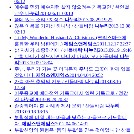
06:12
예수를 믿되 예수처럼 살지 않으려는 기독교인 / 한인철
교수
나누리
2013.06.11 00:10
쓸데 있는 소리 / 지성수
나누리
2013.08.29 19:25
많은 이름을 가지신 하나님 / 산들바람
나누리
2013.12.08
02:13
To My Wonderful Husband At Christmas. (크리스마스에
훌륭한 우리 남편에게.)
제임스앤제임스
2011.12.17 22:37
삶 자체가 소중하기에 / 산들바람
나누리
2013.09.19 19:46
교회 다니기 싫으시면 다니지 마십시오./ 산들바람
나누
리
2013.10.09 18:04
주님, 우리가 가는 곳 어디든지 주님도 그곳에 함께 있을
것입니다.
제임스앤제임스
2014.04.04 20:52
가슴 아픈 추억의 기도 / 산들바람
나누리
2013.08.16
17:34
이웃종교에 배타적인 기독교에서 열린 기독교로 / 정강
길
나누리
2013.09.29 20:37
존중되어야 할 차례와 제사 문화 / 산들바람
나누리
2013.09.18 18:15
부활절에 비워 내는 마음과 낮추는 마음으로 기도합니
다.
제임스앤제임스
2012.04.06 14:32
부활신앙의 원형은 ‘몸의 부활’을 믿는 것이었나 ? / 산들