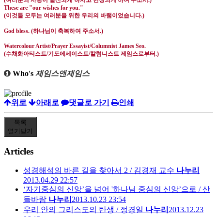
(
여러분의 사랑이 발산되게 하시고 번성되게 하여 주소서
.)
These are "our wishes for you."
(
이것들 모두는 여러분을 위한 우리의 바램이었습니다
.)
God bless. (
하나님이 축복하여 주소서
.)
Watercolour Artist/Prayer Essayist/Columnist James Seo.
(
수채화아티스트
/
기도에세이스트
/
칼럼니스트 제임스로부터
.)
Who's
제임스앤제임스
위로
아래로
댓글로 가기
인쇄
목록
열기
닫기
Articles
성경해석의 바른 길을 찾아서 2 / 김경재 교수
나누리
2013.04.29 22:57
‘자기중심의 신앙’을 넘어 '하나님 중심의 신앙’으로 / 산
들바람
나누리
2013.10.23 23:54
우리 안의 그리스도의 탄생 / 정경일
나누리
2013.12.23