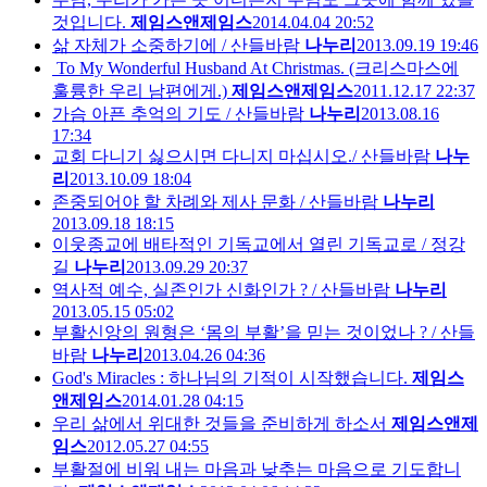
것입니다.
제임스앤제임스
2014.04.04 20:52
삶 자체가 소중하기에 / 산들바람
나누리
2013.09.19 19:46
To My Wonderful Husband At Christmas. (크리스마스에
훌륭한 우리 남편에게.)
제임스앤제임스
2011.12.17 22:37
가슴 아픈 추억의 기도 / 산들바람
나누리
2013.08.16
17:34
교회 다니기 싫으시면 다니지 마십시오./ 산들바람
나누
리
2013.10.09 18:04
존중되어야 할 차례와 제사 문화 / 산들바람
나누리
2013.09.18 18:15
이웃종교에 배타적인 기독교에서 열린 기독교로 / 정강
길
나누리
2013.09.29 20:37
역사적 예수, 실존인가 신화인가 ? / 산들바람
나누리
2013.05.15 05:02
부활신앙의 원형은 ‘몸의 부활’을 믿는 것이었나 ? / 산들
바람
나누리
2013.04.26 04:36
God's Miracles : 하나님의 기적이 시작했습니다.
제임스
앤제임스
2014.01.28 04:15
우리 삶에서 위대한 것들을 준비하게 하소서
제임스앤제
임스
2012.05.27 04:55
부활절에 비워 내는 마음과 낮추는 마음으로 기도합니