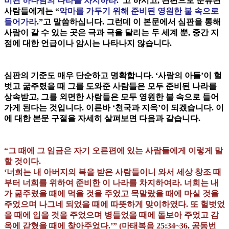
비된 하나님의 나라를 차지하라
.”고 하시고, 왼편으로 분류된
사람들에게는 “
악마를 가두기 위해 준비된 영원한 불 속으로
들어가라
.”고 말씀하십니다. 그런데 이 본문에서 심판을 통해
사람이 갈 수 있는 곳은 극과 극을 달리는 두 세계 뿐, 중간 지
점에 대한 언급이나 암시는 나타나지 않습니다.
심판의 기준도 매우 단순하고 명확합니다. ‘사람의 아들’이 헐
벗고 굶주렸을 때 그를 도와준 사람들은 모두 준비된 나라를
상속받고, 그를 외면한 사람들은 모두 영원한 불 속으로 들어
가게 된다는 것입니다. 이른바 ‘천국과 지옥’이 되겠습니다. 이
에 대한 본문 구절을 자세히 살펴보면 다음과 같습니다.
“그 때에 그 임금은 자기 오른편에 있는 사람들에게 이렇게 말
할 것이다.
‘너희는 내 아버지의 복을 받은 사람들이니 와서 세상 창조 때
부터 너희를 위하여 준비한 이 나라를 차지하여라. 너희는 내
가 굶주렸을 때에 먹을 것을 주었고 목말랐을 때에 마실 것을
주었으며 나그네 되었을 때에 따뜻하게 맞이하였다. 또 헐벗었
을 때에 입을 것을 주었으며 병들었을 때에 돌보아 주었고 감
옥에 갇혔을 때에 찾아주었다.’” (마태복음 25:34~36, 공동번