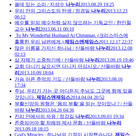
쓸데 있는 소리 / 지성수
나누리
2013.08.29 19:25
우리 안의 그리스도의 탄생 / 정경일
나누리
2013.12.23
06:12
예수를 믿되 예수처럼 살지 않으려는 기독교인 / 한인철
교수
나누리
2013.06.11 00:10
To My Wonderful Husband At Christmas. (크리스마스에
훌륭한 우리 남편에게.)
제임스앤제임스
2011.12.17 22:37
많은 이름을 가지신 하나님 / 산들바람
나누리
2013.12.08
02:13
삶 자체가 소중하기에 / 산들바람
나누리
2013.09.19 19:46
교회 다니기 싫으시면 다니지 마십시오./ 산들바람
나누
리
2013.10.09 18:04
가슴 아픈 추억의 기도 / 산들바람
나누리
2013.08.16
17:34
주님, 우리가 가는 곳 어디든지 주님도 그곳에 함께 있을
것입니다.
제임스앤제임스
2014.04.04 20:52
부활신앙의 원형은 ‘몸의 부활’을 믿는 것이었나 ? / 산들
바람
나누리
2013.04.26 04:36
진리 안에서의 자유 / 정강길
나누리
2013.09.03 19:34
존중되어야 할 차례와 제사 문화 / 산들바람
나누리
2013.09.18 18:15
God's Miracles : 하나님의 기적이 시작했습니다.
제임스