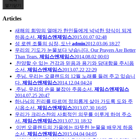
열기
닫기
Articles
새해의 희망의 열매가 한인들에게 넉넉한 양식이 되게
하옵소서.
제임스앤제임스
2015.01.07 02:48
성 로렌 조툴의 심장, 도난
admin
2012.03.06 18:27
우리의 기도가 눈물보다 낫습니다. Our Prayers Are Better
Than Tears.
제임스앤제임스
2014.08.02 00:03
찬양할 수 있는 건강과 믿음과 용기와 담대함을 주시옵
소서.
제임스앤제임스
2013.07.22 22:29
주님. 우리는 오클랜드의 12월 노래를 들려 주고 있습니
다.
제임스앤제임스
2014.12.04 04:24
주님, 우리의 손을 붙잡아 주옵소서.
제임스앤제임스
2014.07.25 20:47
하나님의 진리를 따르며 정의롭게 살아 가도록 도와 주
시옵소서.
제임스앤제임스
2013.07.30 16:05
우리가 크리스챤의 사회적인 의무를 이루게 하여 주소
서.
제임스앤제임스
2013.07.31 18:32
이번 오클랜드의 가을에는 따뜻한 눈물을 배우게 하옵
소서.
제임스앤제임스
2015.04.04 04:05