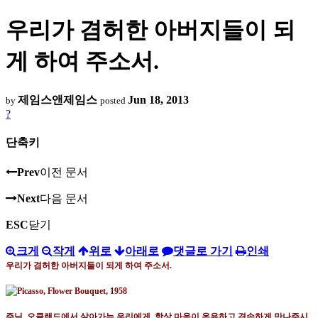
우리가 겸허한 아버지들이 되
게 하여 주소서.
제임스앤제임스
Jun 18, 2013
by
posted
?
단축키
Prev
이전 문서
Next
다음 문서
ESC
닫기
크게
작게
위로
아래로
댓글로 가기
인쇄
우리가 겸허한 아버지들이 되게 하여 주소서
.
주님
.
오클랜드에서 살아가는 우리에게
,
항상 마음이 온유하고 겸손하게 만나주시