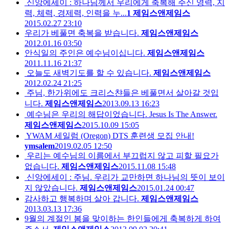
신앙에세이 : 하나님께서 우리에게 축복해 주신 영력, 지
력, 체력, 경제력, 인력을 누...
1
제임스앤제임스
2015.02.27 23:10
우리가 베풀면 축복을 받습니다.
제임스앤제임스
2012.01.16 03:50
안식일의 주인은 예수님이십니다.
제임스앤제임스
2011.11.16 21:37
오늘도 새벽기도를 할 수 있습니다.
제임스앤제임스
2012.02.24 21:25
주님, 한가위에도 크리스챤들은 베풀면서 살아갈 것입
니다.
제임스앤제임스
2013.09.13 16:23
예수님은 우리의 해답이었습니다. Jesus Is The Answer.
제임스앤제임스
2015.10.09 15:05
YWAM 세일럼 (Oregon) DTS 훈련생 모집 안내!
ymsalem
2019.02.05 12:50
우리는 예수님의 이름에서 부끄럽지 않고 피할 필요가
없습니다.
제임스앤제임스
2015.11.08 15:48
신앙에세이 : 주님. 우리가 교만하면 하나님의 뜻이 보이
지 않았습니다.
제임스앤제임스
2015.01.24 00:47
감사하고 행복하며 살아 갑니다.
제임스앤제임스
2013.03.13 17:36
9월의 계절인 봄을 맞이하는 한인들에게 축복하게 하여