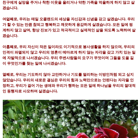
친구에게 실망을 주거나 착한 이웃을 울리거나 약한 가족을 억울하게 하지 않고 살
겠습니다
.
여덟째로
,
우리는 매일 오클랜드의 세상을 자신감과 신념을 갖고 살겠습니다
.
우리
가 할 수 있는 만큼 참되고 행복하고 깨끗하게 용감하게 살겠습니다
.
모든 일에 핑
계하지 않고 살며
,
항상 진보가 있고 적극적이고 실제적인 삶을 되도록 노력하며 살
겠습니다
.
아홉째로
,
우리 자신이 작은 일이라도 이기적으로 봉사생활을 하지 않으며
,
우리의
인격이 파멸되지 않고 우리의 영혼이 메마르게 하지 않는 자각을 갖고 가치 있는 일
에 자발적으로 나서겠습니다
.
우리 주변사람들의 요구가 무엇이며 그들을 도울 길
이 무엇인가를 찾는 일에 나서겠습니다
.
열째로
,
우리는 기도하지 않아 교만하거나 기도를 멀리하는 이방인처럼 되고 싶지
않았습니다
.
우리의 새로운 결심은 우리의 힘과 노력만으로는 안된다는 자각을 인
정하고
,
우리가 걸어 가는 생애와 우리가 행하는 모든 일에 하나님을 우리의 절대적
인 동행자로 사모하며 살겠습니다
.