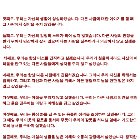
첫째로
,
우리는 자신의 생활에 성실하겠습니다
.
다른 사람에 대한 이야기를 할 때
그 사람에게 실망을 주지 않겠습니다
.
둘째로
,
우리는 자신의 감정의 노예가 되어 살지 않겠습니다
.
다른 사람의 인정을
받기 위해서 민감하게 살지 않으며 다른 사람을 질투하거나 의심하지 않고 살겠습
니다
.
세째로
,
우리는 항상 미소를 간직하고 살겠습니다
.
우리가 침울하더라도 자신의 어
려움을 안고 있는 다른 사람들에게 상처를 주지 않고 살겠습니다
.
네째로
,
우리는 항상 다른 사람에게 친절하겠습니다
.
그러나 우리 자신을 위해서는
엄격하고
,
그리고 자신과 다른 사람을 위해서 아픈 경험으로 남을 만한 일은 하지
않고 살겠습니다
.
다섯째로
,
우리는 아집을 부리지 않고 살겠습니다
.
우리는 다른 사람의 의견을 경청
하고 옳은 경우에는 아량과 이해심을 갖고 살겠습니다
.
여섯째로
,
우리는 항상 화를 낼 수 있는 옹졸한 성격을 조정하며 살겠습니다
.
그리
고 매일 우리 이웃의 잘못을 용서해 주듯이 우리의 잘못을 하나님 앞에서 기도함으
로써 용서를 구하며 살겠습니다
.
일곱째로
,
우리는 매일의 생활을 넓은 이해와 소통의 광장에서 살겠습니다
.
정직한