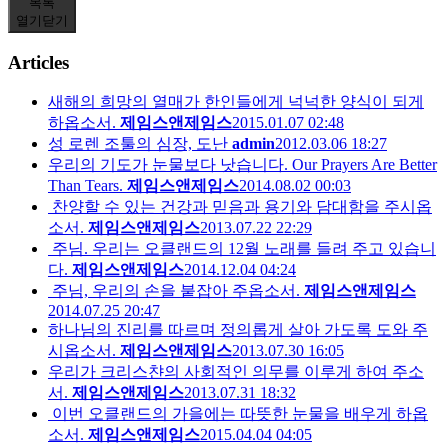
목록
열기
닫기
Articles
새해의 희망의 열매가 한인들에게 넉넉한 양식이 되게
하옵소서.
제임스앤제임스
2015.01.07 02:48
성 로렌 조툴의 심장, 도난
admin
2012.03.06 18:27
우리의 기도가 눈물보다 낫습니다. Our Prayers Are Better
Than Tears.
제임스앤제임스
2014.08.02 00:03
찬양할 수 있는 건강과 믿음과 용기와 담대함을 주시옵
소서.
제임스앤제임스
2013.07.22 22:29
주님. 우리는 오클랜드의 12월 노래를 들려 주고 있습니
다.
제임스앤제임스
2014.12.04 04:24
주님, 우리의 손을 붙잡아 주옵소서.
제임스앤제임스
2014.07.25 20:47
하나님의 진리를 따르며 정의롭게 살아 가도록 도와 주
시옵소서.
제임스앤제임스
2013.07.30 16:05
우리가 크리스챤의 사회적인 의무를 이루게 하여 주소
서.
제임스앤제임스
2013.07.31 18:32
이번 오클랜드의 가을에는 따뜻한 눈물을 배우게 하옵
소서.
제임스앤제임스
2015.04.04 04:05