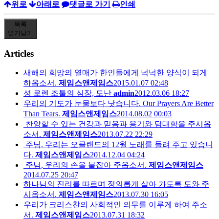
위로
아래로
댓글로 가기
인쇄
목록
열기
닫기
Articles
새해의 희망의 열매가 한인들에게 넉넉한 양식이 되게
하옵소서.
제임스앤제임스
2015.01.07 02:48
성 로렌 조툴의 심장, 도난
admin
2012.03.06 18:27
우리의 기도가 눈물보다 낫습니다. Our Prayers Are Better
Than Tears.
제임스앤제임스
2014.08.02 00:03
찬양할 수 있는 건강과 믿음과 용기와 담대함을 주시옵
소서.
제임스앤제임스
2013.07.22 22:29
주님. 우리는 오클랜드의 12월 노래를 들려 주고 있습니
다.
제임스앤제임스
2014.12.04 04:24
주님, 우리의 손을 붙잡아 주옵소서.
제임스앤제임스
2014.07.25 20:47
하나님의 진리를 따르며 정의롭게 살아 가도록 도와 주
시옵소서.
제임스앤제임스
2013.07.30 16:05
우리가 크리스챤의 사회적인 의무를 이루게 하여 주소
서.
제임스앤제임스
2013.07.31 18:32