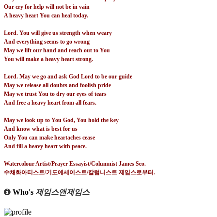
Our cry for help will not be in vain
A heavy heart You can heal today.
Lord. You will give us strength when weary
And everything seems to go wrong
May we lift our hand and reach out to You
You will make a heavy heart strong.
Lord. May we go and ask God Lord to be our guide
May we release all doubts and foolish pride
May we trust You to dry our eyes of tears
And free a heavy heart from all fears.
May we look up to You God, You hold the key
And know what is best for us
Only You can make heartaches cease
And fill a heavy heart with peace.
Watercolour Artist/Prayer Essayist/Columnist James Seo.
수채화아티스트
/
기도에세이스트
/
칼럼니스트 제임스로부터
.
Who's
제임스앤제임스