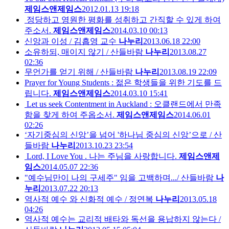
제임스앤제임스
2012.01.13 19:18
정당하고 영원한 평화를 성취하고 간직할 수 있게 하여
주소서.
제임스앤제임스
2014.03.10 00:13
신앙과 이성 / 김흡영 교수
나누리
2013.06.18 22:00
소유하되, 매이지 않기 / 산들바람
나누리
2013.08.27
02:36
무언가를 얻기 위해 / 산들바람
나누리
2013.08.19 22:09
Prayer for Young Students : 젊은 학생들을 위한 기도를 드
립니다.
제임스앤제임스
2014.03.10 15:41
Let us seek Contentment in Auckland : 오클랜드에서 만족
함을 찾게 하여 주옵소서.
제임스앤제임스
2014.06.01
02:26
‘자기중심의 신앙’을 넘어 '하나님 중심의 신앙’으로 / 산
들바람
나누리
2013.10.23 23:54
Lord, I Love You . 나는 주님을 사랑합니다.
제임스앤제
임스
2014.05.07 22:36
"예수님만이 나의 구세주" 임을 고백하며.../ 산들바람
나
누리
2013.07.22 20:13
역사적 예수 와 신화적 예수 / 정연복
나누리
2013.05.18
04:26
역사적 예수는 교리적 배타와 독선을 용납하지 않는다 /