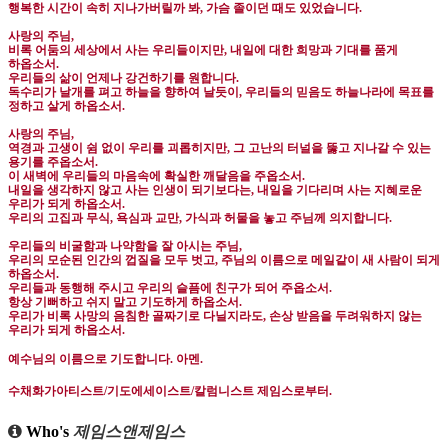
행복한 시간이 속히 지나가버릴까 봐
,
가슴 졸이던 때도 있었습니다
.
사랑의 주님
,
비록 어둠의 세상에서 사는 우리들이지만
,
내일에 대한 희망과 기대를 품게
하옵소서
.
우리들의 삶이 언제나 강건하기를 원합니다
.
독수리가 날개를 펴고 하늘을 향하여 날듯이
,
우리들의 믿음도 하늘나라에 목표를
정하고 살게 하옵소서
.
사랑의 주님
,
역경과 고생이 쉼 없이 우리를 괴롭히지만
,
그 고난의 터널을 뚫고 지나갈 수 있는
용기를 주옵소서
.
이 새벽에 우리들의 마음속에 확실한 깨달음을 주옵소서
.
내일을 생각하지 않고 사는 인생이 되기보다는
,
내일을 기다리며 사는 지혜로운
우리가 되게 하옵소서
.
우리의 고집과 무식
,
욕심과 교만
,
가식과 허물을 놓고 주님께 의지합니다
.
우리들의 비굴함과 나약함을 잘 아시는 주님
,
우리의 모순된 인간의 껍질을 모두 벗고
,
주님의 이름으로 메일같이 새 사람이 되게
하옵소서
.
우리들과 동행해 주시고 우리의 슬픔에 친구가 되어 주옵소서
.
항상 기뻐하고 쉬지 말고 기도하게 하옵소서
.
우리가 비록 사망의 음침한 골짜기로 다닐지라도
,
손상 받음을 두려워하지 않는
우리가 되게 하옵소서
.
예수님의 이름으로 기도합니다
.
아멘
.
수채화가아티스트
/
기도에세이스트
/
칼럼니스트 제임스로부터
.
Who's
제임스앤제임스