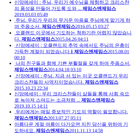
신앙에세이 : 주님, 우리가 예수님을 체험하고 크리스챤
의 품성을 만들어 가도록 도와 ...
제임스앤제임스
2019.03.03 05:49
주님. 우리가 우리의 무거운 마음을 주님에게 맡기게 하
여 주옵소서.
제임스앤제임스
2016.05.15 03:27
오클랜드 이곳에서 기도하는 척하기란 어렵지 않았습니
다.
제임스앤제임스
2015.04.26 04:11
신앙에세이 : 오클랜드의 추억 속에서도 주님의 은총이
가득한 계절이 되었습니다.
1
제임스앤제임스
2015.08.01
00:10
나의 친구들과 함께 기쁜 부활절을 갖게 하여 주옵소서.
제임스앤제임스
2014.04.18 03:10
신앙에세이 : 주님. 지금 서 있는 이곳 오클랜드가 우리
크리스챤들의 사역지이었습니다.
제임스앤제임스
2015.10.23 22:34
신앙에세이 : 우리 크리스챤들이 삶들을 통해 사회 속으
로 녹아져 스며드는 소금처럼 ...
제임스앤제임스
2019.10.15 14:11
우리에게는 매일 중보적인 기도의 역할이 필요합니다.
제임스앤제임스
2013.07.27 05:11
아름다운 계절 여름이 다가오면 지친 당신을 위하여 기
도하네요.
제임스앤제임스
2011.11.13 14:58