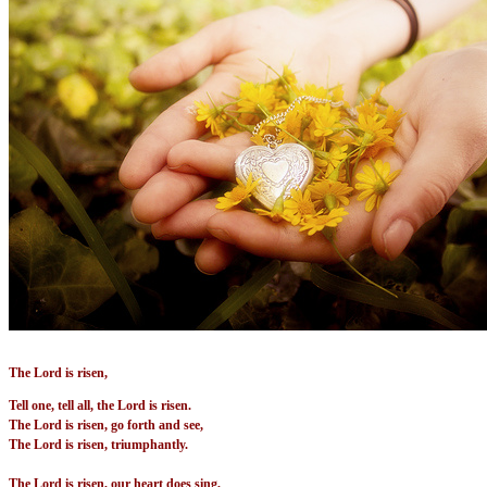
The Lord is risen,
Tell one, tell all, the Lord is risen.
The Lord is risen, go forth and see,
The Lord is risen, triumphantly.
The Lord is risen, our heart does sing,