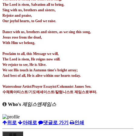
The Lord is risen, Salvation all to bring.
Sing with us, brothers and sisters,
Rejoice and praise,
Our joyful hearts, to God we raise.
Dance with us, brothers and sisters, as we sing this song,
Jesus rose from the dead,
With Him we belong.
Proclaim to all, this Message we will,
The Lord is risen, He reigns now still.
We rejoice to see, He is Alive.
We see His touch in Autumn time's bright array;
And best of all, He is alive within our hearts today.
Watercolour Artist/Prayer Essayist/Columnist James Seo.
수채화아티스트
/
기도에세이스트
/
칼럼니스트 제임스로부터
.
Who's
제임스앤제임스
위로
아래로
댓글로 가기
인쇄
목록