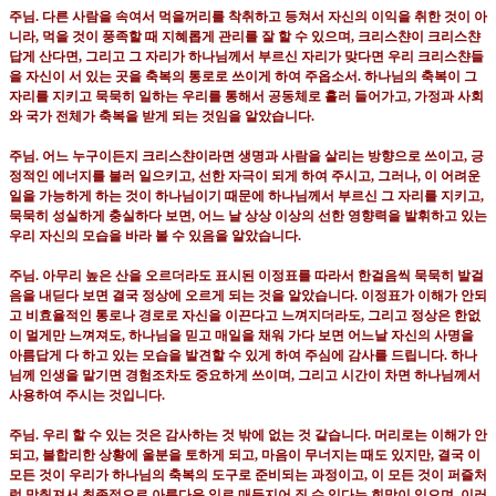
주님
.
다른 사람을 속여서 먹을꺼리를 착취하고 등쳐서 자신의 이익을 취한 것이 아
니라
,
먹을 것이 풍족할 때 지혜롭게 관리를 잘 할 수 있으며
,
크리스챤이 크리스챤
답게 산다면
,
그리고 그 자리가 하나님께서 부르신 자리가 맞다면 우리 크리스챤들
을 자신이 서 있는 곳을 축복의 통로로 쓰이게 하여 주옵소서
.
하나님의 축복이 그
자리를 지키고 묵묵히 일하는 우리를 통해서 공동체로 흘러 들어가고
,
가정과 사회
와 국가 전체가 축복을 받게 되는 것임을 알았습니다
.
주님
.
어느 누구이든지 크리스챤이라면 생명과 사람을 살리는 방향으로 쓰이고
,
긍
정적인 에너지를 불러 일으키고
,
선한 자극이 되게 하여 주시고
,
그러나
,
이 어려운
일을 가능하게 하는 것이 하나님이기 때문에 하나님께서 부르신 그 자리를 지키고
,
묵묵히 성실하게 충실하다 보면
,
어느 날 상상 이상의 선한 영향력을 발휘하고 있는
우리 자신의 모습을 바라 볼 수 있음을 알았습니다
.
주님
.
아무리 높은 산을 오르더라도 표시된 이정표를 따라서 한걸음씩 묵묵히 발걸
음을 내딛다 보면 결국 정상에 오르게 되는 것을 알았습니다
.
이정표가 이해가 안되
고 비효율적인 통로나 경로로 자신을 이끈다고 느껴지더라도
,
그리고 정상은 한없
이 멀게만 느껴져도
,
하나님을 믿고 매일을 채워 가다 보면 어느날 자신의 사명을
아름답게 다 하고 있는 모습을 발견할 수 있게 하여 주심에 감사를 드립니다
.
하나
님께 인생을 맡기면 경험조차도 중요하게 쓰이며
,
그리고 시간이 차면 하나님께서
사용하여 주시는 것입니다
.
주님
.
우리 할 수 있는 것은 감사하는 것 밖에 없는 것 같습니다
.
머리로는 이해가 안
되고
,
불합리한 상황에 울분을 토하게 되고
,
마음이 무너지는 때도 있지만
,
결국 이
모든 것이 우리가 하나님의 축복의 도구로 준비되는 과정이고
,
이 모든 것이 퍼즐처
럼 맞춰져서 최종적으로 아름다운 일로 매듭지어 질 수 있다는 희망이 있으며
,
이러