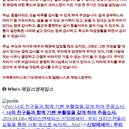
한 희망에 대한 확신과 믿음이 크리스챤이 가진 가장 큰 무기인 것임을 알았습니다
.
주님
.
힘들더라도 오늘 하루를 감사할 수 있게 하여 주셨습니다
.
일과 공부하느라
머리가 좀 아프더라도
,
글을 쓸 수 있는 손가락이 있고
,
읽을 수 있다는 눈과 머리가
있다는 점에 감사하고
,
출근과 통학하는 길이 힘들더라도 걸어 다닐 수 있으며
,
교
통이 일반화된 나라에 살고 있다는 점에 감사하고
,
학교와 직장생활을 하면서 감사
할 수 있습니다
.
주님
.
부모와 자녀와 배우자 때문에 답답할 때도 있지만
,
그래도 그런 걱정을 할 대
상이 있다는 점에 감사할 수 있으며
,
우리에게 당연하게 주어진 것이
,
다른 사람에
게는 너무나 열망하고 간절히 바라지만 가질 수 없는 것이 될 수 있습니다
.
주어진
자리가 너무 버겁더라도 분명히 하나님께서 이유가 있어서 그 자리에 우리를 부르
셨으며 또 부르실 것임에 감사를 드리고 있습니다
.
수채화아티스트
/
기도에세이스트
/
칼럼니스트 제임스로부터
.
Who's
제임스앤제임스
Prev
나의 친구들과 함께 기쁜 부활절을 갖게 하여 주옵소서.
나의 친구들과 함께 기쁜 부활절을 갖게 하여 주옵소서.
2014.04.18
제임스앤제임스
신앙에세이 : 우리 크리스챤들이
by
삶들을 통해 사회 속으로 녹아져...
Next
신앙에세이 : 우리