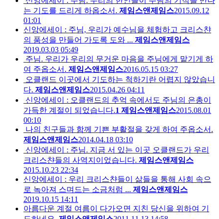
신앙에세이 : 주님. 우리의 한인들이 주님의 기적을 만나
는 기도를 드리게 하옵소서.
제임스앤제임스
2015.09.12
01:01
신앙에세이 : 주님, 우리가 예수님을 체험하고 크리스챤
의 품성을 만들어 가도록 도와 ...
제임스앤제임스
2019.03.03 05:49
주님. 우리가 우리의 무거운 마음을 주님에게 맡기게 하
여 주옵소서.
제임스앤제임스
2016.05.15 03:27
오클랜드 이곳에서 기도하는 척하기란 어렵지 않았습니
다.
제임스앤제임스
2015.04.26 04:11
신앙에세이 : 오클랜드의 추억 속에서도 주님의 은총이
가득한 계절이 되었습니다.
1
제임스앤제임스
2015.08.01
00:10
나의 친구들과 함께 기쁜 부활절을 갖게 하여 주옵소서.
제임스앤제임스
2014.04.18 03:10
신앙에세이 : 주님. 지금 서 있는 이곳 오클랜드가 우리
크리스챤들의 사역지이었습니다.
제임스앤제임스
2015.10.23 22:34
신앙에세이 : 우리 크리스챤들이 삶들을 통해 사회 속으
로 녹아져 스며드는 소금처럼 ...
제임스앤제임스
2019.10.15 14:11
아름다운 계절 여름이 다가오면 지친 당신을 위하여 기
도하네요.
제임스앤제임스
2011.11.13 14:58