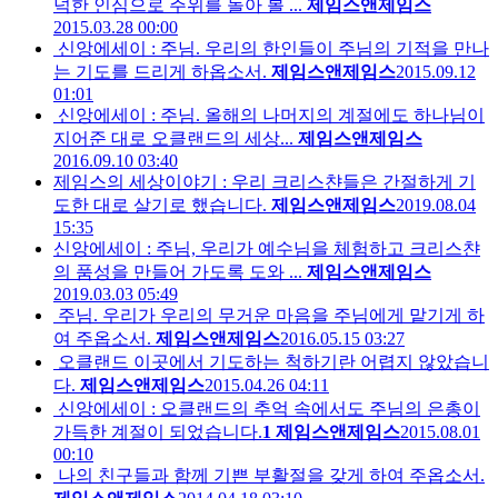
넉한 인심으로 주위를 돌아 볼 ...
제임스앤제임스
2015.03.28 00:00
신앙에세이 : 주님. 우리의 한인들이 주님의 기적을 만나
는 기도를 드리게 하옵소서.
제임스앤제임스
2015.09.12
01:01
신앙에세이 : 주님. 올해의 나머지의 계절에도 하나님이
지어준 대로 오클랜드의 세상...
제임스앤제임스
2016.09.10 03:40
제임스의 세상이야기 : 우리 크리스챤들은 간절하게 기
도한 대로 살기로 했습니다.
제임스앤제임스
2019.08.04
15:35
신앙에세이 : 주님, 우리가 예수님을 체험하고 크리스챤
의 품성을 만들어 가도록 도와 ...
제임스앤제임스
2019.03.03 05:49
주님. 우리가 우리의 무거운 마음을 주님에게 맡기게 하
여 주옵소서.
제임스앤제임스
2016.05.15 03:27
오클랜드 이곳에서 기도하는 척하기란 어렵지 않았습니
다.
제임스앤제임스
2015.04.26 04:11
신앙에세이 : 오클랜드의 추억 속에서도 주님의 은총이
가득한 계절이 되었습니다.
1
제임스앤제임스
2015.08.01
00:10
나의 친구들과 함께 기쁜 부활절을 갖게 하여 주옵소서.