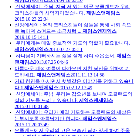
제임스앤제임스
2014.04.18 03:10
신앙에세이 : 주님. 지금 서 있는 이곳 오클랜드가 우리
크리스챤들의 사역지이었습니다.
제임스앤제임스
2015.10.23 22:34
신앙에세이 : 우리 크리스챤들이 삶들을 통해 사회 속으
로 녹아져 스며드는 소금처럼 ...
제임스앤제임스
2019.10.15 14:11
우리에게는 매일 중보적인 기도의 역할이 필요합니다.
제임스앤제임스
2013.07.27 05:11
하나님이 기뻐하시는 삶을 살게 하여 주옵소서.
제임스
앤제임스
2013.07.25 04:46
아름다운 계절 여름이 다가오면 지친 당신을 위하여 기
도하네요.
제임스앤제임스
2011.11.13 14:58
커피 한잔을 마시면서 햇볕같은 이야기를 전하고 있습니
다.
1
제임스앤제임스
2015.02.12 17:49
신앙에세이 : 주님. 우리는 갑오년을 보내며 오클랜드의
삶의 기도를 드리고 있습니다.
제임스앤제임스
2015.01.10 01:48
신앙에세이 : 우리가 매일 기도하는 오클랜드의 세상은
눈부시도록 아름답기만 합니다.
제임스앤제임스
2015.11.20 03:49
오클랜드에서 우리의 고운 모습만 남아 있게 하여 주옵