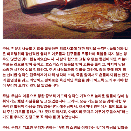
주님
.
전문의사들도 치료를 잘못하면 의료사고에 대한 책임을 묻지만
,
돌팔이와 같
은 의료행위와 광신적인 행태로 이웃들과 친구들을 우롱하며 책임을 지지 않는 경
우도 많았던 것이 현실이었습니다
.
사람의 힘으로 고칠 수 없는 형편이라면
,
하늘이
부르는 것으로 받아 들이고
,
호스피스의 도움을 받아 고통을 줄이고
,
마지막 남은
소중한 시간에 삶을 정리하고
,
주변 사람들과의 작별을 고하며
,
죽음 후에 있게 되
는 신비한 영적인 천국세계에 대해 생각해 보며
,
죽음 앞에서도 흔들리지 않는 인간
의 존엄성을 갖고 의연하고 평화로운 육신적인 죽음을 맞이 하도록 도와 주어야 함
이 우리의 도리인 것임을 알았습니다
.
주님
.
주님의 이름으로 행한 중보적 기도와 영적인 기적으로 놀라운 일들이 많이 성
취되기도 했던 사실들을 믿고 있었습니다
.
그러나
,
모든 기도는 모든 것에 대한 무
속적인 힐링이 아님을 깨달았습니다
.
예수님께서
,
겟세마네 언덕에서 모범으로 들
려 주신 기도를 통해서
, “
내 뜻대로 마시고
,
아버지의 뜻대로 이루어 주옵소서
”
하는
기도를 우리도 진정으로 꼭 해야 될 것 같았습니다
.
주님
.
우리의 기도란 우리가 원하는
“
우리의 소원을 성취하는 것
”
이 아님을 알았습