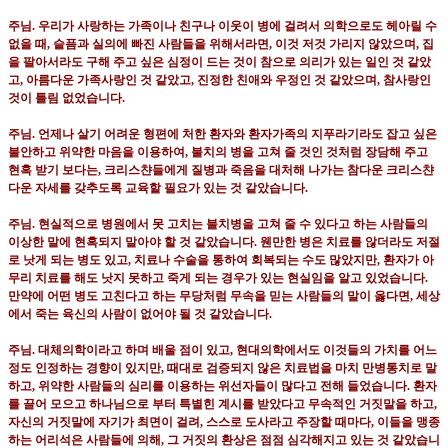
주님
.
우리가 사랑하는 가족이나 친구나 이웃이 병에 걸려서 의학으로도 헤아릴 수
없을 때
,
슽픔과 실의에 빠진 사람들을 위해서라면
,
이것 저것 가리지 않았으며
,
집
을 팔아서라도 구해 주고 싶은 심정이 드는 것이 참으로 의리가 있는 일인 것 같았
고
,
아름다운 가족사랑인 것 같았고
,
진정한 친애와 우정인 것 같았으며
,
참사랑인
것이 틀림 없었습니다
.
주님
.
언제나 살기 어려운 형편에 처한 환자와 환자가족의 지푸라기라도 잡고 싶은
불안하고 위약한 마음을 이용하여
,
불치의 병을 고쳐 줄 것인 것처럼 장담해 주고
현혹 받기 보다는
,
크리스챤들에게 질병과 죽음을 대처해 나가는 참다운 크리스챤
다운 자세를 갖추도록 교육할 필요가 있는 것 같았습니다
.
주님
.
현실적으로 병원에서 못 고치는 불치병을 고쳐 줄 수 있다고 하는 사람들의
이상한 말에 현혹되지 말아야 할 것 같았습니다
.
웬만한 병은 치료를 않더라도 저절
로 낫게 되는 병도 있고
,
치료나 수술을 통하여 회복되는 수도 많았지만
,
환자가 아
무리 치료를 해도 낫지 못하고 죽게 되는 경우가 있는 현실임을 알고 있었습니다
.
만약에 어떤 병도 고친다고 하는 무당처럼 무속을 믿는 사람들의 말이 옳다면
,
세상
에서 죽는 육신의 사람이 없어야 될 것 같았습니다
.
주님
.
대체의학이라고 하며 배울 점이 있고
,
현대의학에서도 이것들의 가치를 어느
정도 인정하는 경향이 있지만
,
때대로 검증되지 않은 치료법을 마치 만병통치로 말
하고
,
위약한 사람들의 심리를 이용하는 위선자들이 많다고 전해 들었습니다
.
환자
를 끌어 모으고 하나님으로 부터 특별힌 계시를 받았다고 무속적인 거짓말을 하고
,
자신의 거짓말에 자기가 최면이 걸려
,
스스로 도사라고 주장할 때마다
,
이들을 맹종
하는 어리석은 사람들에 의해
,
그 거짓의 환상은 점점 심각해지고 있는 것 같았습니