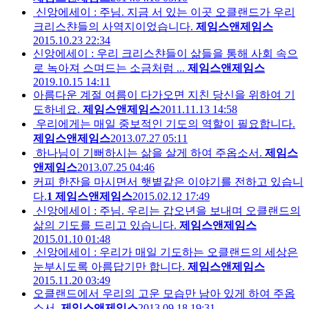
신앙에세이 : 주님. 지금 서 있는 이곳 오클랜드가 우리
크리스챤들의 사역지이었습니다.
제임스앤제임스
2015.10.23 22:34
신앙에세이 : 우리 크리스챤들이 삶들을 통해 사회 속으
로 녹아져 스며드는 소금처럼 ...
제임스앤제임스
2019.10.15 14:11
아름다운 계절 여름이 다가오면 지친 당신을 위하여 기
도하네요.
제임스앤제임스
2011.11.13 14:58
우리에게는 매일 중보적인 기도의 역할이 필요합니다.
제임스앤제임스
2013.07.27 05:11
하나님이 기뻐하시는 삶을 살게 하여 주옵소서.
제임스
앤제임스
2013.07.25 04:46
커피 한잔을 마시면서 햇볕같은 이야기를 전하고 있습니
다.
1
제임스앤제임스
2015.02.12 17:49
신앙에세이 : 주님. 우리는 갑오년을 보내며 오클랜드의
삶의 기도를 드리고 있습니다.
제임스앤제임스
2015.01.10 01:48
신앙에세이 : 우리가 매일 기도하는 오클랜드의 세상은
눈부시도록 아름답기만 합니다.
제임스앤제임스
2015.11.20 03:49
오클랜드에서 우리의 고운 모습만 남아 있게 하여 주옵
소서.
제임스앤제임스
2013.09.18 19:31