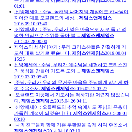
는 기도를 드리게 하옵소서.
제임스앤제임스
2015.09.12
01:01
신앙에세이 : 주님. 올해의 나머지의 계절에도 하나님이
지어준 대로 오클랜드의 세상...
제임스앤제임스
2016.09.10 03:40
신앙에세이 : 주님. 우리가 넓은 마음으로 서로 돕고 넉
넉한 인심으로 주위를 돌아 볼 ...
제임스앤제임스
2015.03.28 00:00
제임스의 세상이야기 : 우리 크리스챤들은 간절하게 기
도한 대로 살기로 했습니다.
제임스앤제임스
2019.08.04
15:35
신앙에세이 : 주님, 우리가 예수님을 체험하고 크리스챤
의 품성을 만들어 가도록 도와 ...
제임스앤제임스
2019.03.03 05:49
주님. 우리가 우리의 무거운 마음을 주님에게 맡기게 하
여 주옵소서.
제임스앤제임스
2016.05.15 03:27
오클랜드 이곳에서 기도하는 척하기란 어렵지 않았습니
다.
제임스앤제임스
2015.04.26 04:11
신앙에세이 : 오클랜드의 추억 속에서도 주님의 은총이
가득한 계절이 되었습니다.
1
제임스앤제임스
2015.08.01
00:10
나의 친구들과 함께 기쁜 부활절을 갖게 하여 주옵소서.
제임스앤제임스
2014.04.18 03:10