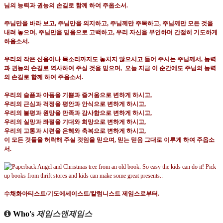
님의 능력과 권능의 손길로 함께 하여 주옵소서
.
주님만을 바라 보고
,
주님만을 의지하고
,
주님께만 주목하고
,
주님께만 모든 것을
내려 놓으며
,
주님만을 믿음으로 고백하고
,
우리 자신을 부인하며 간절히 기도하게
하옵소서
.
우리의 작은 신음이나 목소리까지도 놓치지 않으시고 들어 주시는 주님께서
,
능력
과 권능의 손길로 역사하여 주실 것을 믿으며
,
오늘 지금 이 순간에도 주님의 능력
의 손길로 함께 하여 주옵소서
.
우리의 슬픔과 아픔을 기쁨과 즐거움으로 변하게 하시고
,
우리의 근심과 걱정을 평안과 안식으로
변하게 하시고
,
우리의 불평과 원망을 만족과 감사함으로
변하게 하시고
,
우리의 실망과 좌절을 기대와 희망으로
변하게 하시고
,
우리의 고통과 시련을 은혜와 축복으로
변하게 하시고
,
이 모든 것들을 허락해 주실 것임을 믿으며
,
믿는 믿음 그대로 이루게 하여 주옵소
서
.
수채화아티스트
/
기도에세이스트
/
칼럼니스트 제임스로부터
.
Who's
제임스앤제임스