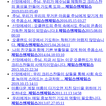
신앙에세이 : 주님, 우리가 예수님을 체험하고 크리스챤
의 품성을 만들어 가도록 도와 ...
제임스앤제임스
2019.03.03 05:49
주님. 우리가 우리의 무거운 마음을 주님에게 맡기게 하
여 주옵소서.
제임스앤제임스
2016.05.15 03:27
신앙에세이 : 오클랜드의 추억 속에서도 주님의 은총이
가득한 계절이 되었습니다.
1
제임스앤제임스
2015.08.01
00:10
오클랜드 이곳에서 기도하는 척하기란 어렵지 않았습니
다.
제임스앤제임스
2015.04.26 04:11
나의 친구들과 함께 기쁜 부활절을 갖게 하여 주옵소서.
제임스앤제임스
2014.04.18 03:10
신앙에세이 : 주님. 지금 서 있는 이곳 오클랜드가 우리
크리스챤들의 사역지이었습니다.
제임스앤제임스
2015.10.23 22:34
신앙에세이 : 우리 크리스챤들이 삶들을 통해 사회 속으
로 녹아져 스며드는 소금처럼 ...
제임스앤제임스
2019.10.15 14:11
아름다운 계절 여름이 다가오면 지친 당신을 위하여 기
도하네요.
제임스앤제임스
2011.11.13 14:58
우리에게는 매일 중보적인 기도의 역할이 필요합니다.
제임스앤제임스
2013.07.27 05:11