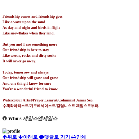
Friendship comes and friendship goes
Like a wave upon the sand
As day and night and birds in flight
Like snowflakes when they land.
But you and I are something more
Our friendship is here to stay
Like weeds, rocks and dirty socks
It will never go away.
Today, tomorrow and always
Our friendship will grow and grow
And one thing I know for sure
You're a wonderful friend to know.
Watercolour Artist/Prayer Essayist/Columnist James Seo.
수채화아티스트
/
기도에세이스트
/
칼럼니스트 제임스로부터
.
Who's
제임스앤제임스
위로
아래로
댓글로 가기
인쇄