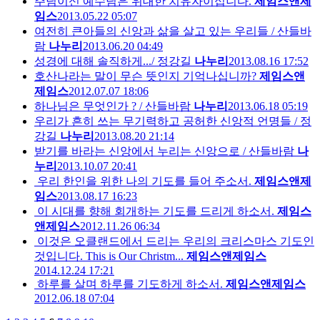
주님이신 예수님은 위대한 치유자이십니다.
제임스앤제
임스
2013.05.22 05:07
여전히 큰아들의 신앙과 삶을 살고 있는 우리들 / 산들바
람
나누리
2013.06.20 04:49
성경에 대해 솔직하게.../ 정강길
나누리
2013.08.16 17:52
호산나라는 말이 무슨 뜻인지 기억나십니까?
제임스앤
제임스
2012.07.07 18:06
하나님은 무엇인가 ? / 산들바람
나누리
2013.06.18 05:19
우리가 흔히 쓰는 무기력하고 공허한 신앙적 언명들 / 정
강길
나누리
2013.08.20 21:14
받기를 바라는 신앙에서 누리는 신앙으로 / 산들바람
나
누리
2013.10.07 20:41
우리 한인을 위한 나의 기도를 들어 주소서.
제임스앤제
임스
2013.08.17 16:23
이 시대를 향해 회개하는 기도를 드리게 하소서.
제임스
앤제임스
2012.11.26 06:34
이것은 오클랜드에서 드리는 우리의 크리스마스 기도인
것입니다. This is Our Christm...
제임스앤제임스
2014.12.24 17:21
하루를 살며 하루를 기도하게 하소서.
제임스앤제임스
2012.06.18 07:04