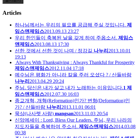
Articles
하나님께서는 우리의 필요를 공급해 주실 것입니다.
제
임스앤제임스
2013.09.13 23:27
우리 한인들이 축복된 날을 갖게 하여 주옵소서.
제임스
앤제임스
2013.08.13 17:30
선한 것에서 선한 것이 나며 / 정강길
나누리
2013.10.01
19:13
Always With Thanksgiving : Always Thankful for Prosperity
제임스앤제임스
2012.11.04 17:18
예수님은 평화가 아니라 칼을 주러 오셨다 ? / 산들바람
나누리
2013.04.29 20:24
주님. 당신은 내가 살고 내가 노래하는 이유입니다.
1
제
임스앤제임스
2012.07.30 16:03
종교개혁, 개혁(Reformation)인가? 변형(Deformation)인
가? / 산들바람
나누리
2013.11.01 06:01
묵상(나사렛 사람)
mangsan
2013.11.03 20:54
신앙에세이 : Lord, Bless Our Leaders. 주님, 우리 나라의
지도자들을 축복하여 주소서.
제임스앤제임스
2014.03.08
00:38