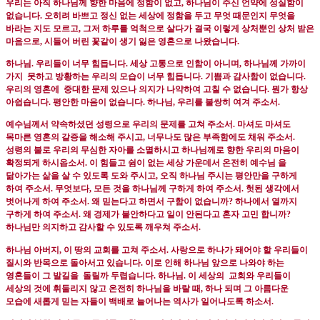
우리는 아직 하나님께 향한 마음에 정함이 없고
,
하나님이 주신 언약에 성실함이
없습니다
.
오히려 바쁘고 정신 없는 세상에 정함을 두고 무엇 때문인지 무엇을
바라는 지도 모르고, 그저 하루를 억척으로 살다가 결국 이렇게 상처뿐인 상처 받은
마음으로
,
시들어 버린 꽃같이 생기 잃은 영혼으로 나왔습니다
.
하나님.
우리들이 너무 힘듭니다
.
세상 고통으로 인함이 아니며,
하나님께 가까이
가지
못하고 방황하는 우리의 모습이 너무 힘듭니다
.
기쁨과 감사함이 없습니다
.
우리의 영혼에
중대한 문제 있으나 의지가 나약하여 고칠 수 없습니다
.
뭔가 항상
아쉽습니다
.
평안한 마음이 없습니다
.
하나님
,
우리를 불쌍히 여겨 주소서
.
예수님께서 약속하셨던 성령으로 우리의 문제를 고쳐 주소서
.
마셔도 마셔도
목마른 영혼의 갈증을 해소해 주시고
,
너무나도 많은 부족함에도 채워 주소서
.
성령의 불로 우리의 무심한 자아를 소멸하시고 하나님께로 향한 우리의 마음이
확정되게 하시옵소서
.
이 힘들고 쉼이 없는 세상 가운데서 온전히 예수님 을
닮아가는 삶을 살 수 있도록 도와 주시고
,
오직 하나님 주시는 평안만을 구하게
하여 주소서
.
무엇보다
,
모든 것을 하나님께 구하게 하여 주소서
.
헛된 생각에서
벗어나게 하여 주소서
.
왜 믿는다고 하면서 구함이 없습니까
?
하나에서 열까지
구하게 하여 주소서
.
왜 경제가 불안하다고 일이 안된다고 혼자 고민 합니까
?
하나님만 의지하고 감사할 수 있도록 깨우쳐 주소서
.
하나님 아버지
,
이 땅의 교회를 고쳐 주소서
.
사랑으로 하나가 돼어야 할 우리들이
질시와 반목으로 돌아서고 있습니다
.
이로 인해 하나님 앞으로 나와야 하는
영혼들이 그 발길을
돌릴까 두렵습니다
.
하나님
.
이 세상의
교회와 우리들이
세상의 것에 휘둘리지 않고 온전히 하나님을 바랄 때
,
하나 되며 그 아름다운
모습에 새롭게 믿는 자들이 백배로 늘어나는 역사가 일어나도록 하소서
.