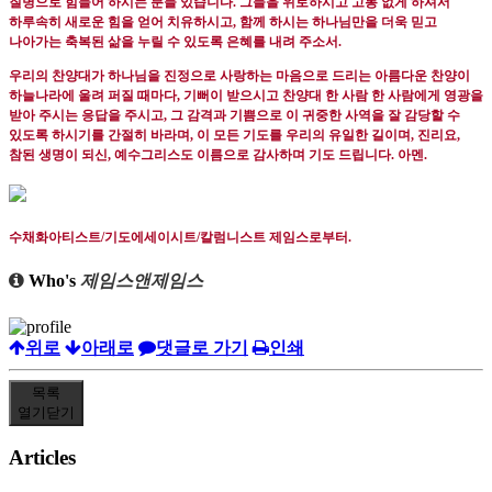
질병으로 힘들어 하시는 분들 있습니다
.
그들을 위로하시고 고통 없게 하셔서
하루속히 새로운 힘을 얻어 치유하시고
,
함께 하시는 하나님만을 더욱 믿고
나아가는 축복된 삶을 누릴 수 있도록 은혜를 내려 주소서
.
우리의 찬양대가 하나님을 진정으로 사랑하는 마음으로 드리는 아름다운 찬양이
하늘나라에 울려 퍼질 때마다
,
기뻐이 받으시고 찬양대 한 사람 한 사람에게 영광을
받아 주시는 응답을 주시고
,
그 감격과 기쁨으로 이 귀중한 사역을 잘 감당할 수
있도록 하시기를 간절히 바라며
,
이 모든 기도를 우리의 유일한 길이며
,
진리요
,
참된 생명이 되신
,
예수그리스도 이름으로 감사하며 기도 드립니다
.
아멘
.
수채화아티스트
/
기도에세이시트
/
칼럼니스트 제임스로부터
.
Who's
제임스앤제임스
위로
아래로
댓글로 가기
인쇄
목록
열기
닫기
Articles