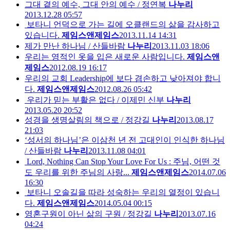
그대 곁의 예수, 그대 안의 예수 / 정연복
나누리
2013.12.28 05:57
보타니 언덕으로 가는 길에 오클랜드의 삶을 감사하고
있습니다.
제임스앤제임스
2013.11.14 14:31
제가 만난 하나님 / 산들바람
나누리
2013.11.03 18:06
우리는 영적인 옷을 입은 새로운 사람입니다.
제임스앤
제임스
2012.08.19 16:17
우리의 교회 Leadership에 보다 겸손하고 낮아져야 합니
다.
제임스앤제임스
2012.08.26 05:42
우리가 믿는 부활은 없다 / 이제민 신부
나누리
2013.05.20 20:52
성경을 생명살림의 책으로 / 정강길
나누리
2013.08.17
21:03
‘성서의 하나님’은 이삼천 년 전 고대인이 인식한 하나님
/ 산들바람
나누리
2013.11.08 04:01
Lord, Nothing Can Stop Your Love For Us : 주님, 어떤 것
도 우리를 위한 주님의 사랑...
제임스앤제임스
2014.07.06
16:30
보타니 오솔길을 따라 성숙하는 우리의 열정이 있습니
다.
제임스앤제임스
2014.05.04 00:15
영혼구원이 아닌 삶의 구원 / 정강길
나누리
2013.07.16
04:24