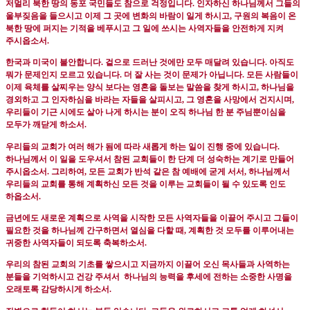
저멀리 북한 땅의 동포 국민들도 참으로 걱정입니다
.
인자하신 하나님께서 그들의
울부짖음을 들으시고 이제 그 곳에 변화의 바람이 일게 하시고, 구원의 복음이 온
북한 땅에 퍼지는 기적을 베푸시고 그 일에 쓰시는 사역자들을 안전하게 지켜
주시옵소서
.
한국과 미국이 불안합니다
.
겉으로 드러난 것에만 모두 매달려 있습니다
.
아직도
뭐가 문제인지 모르고 있습니다
.
더 잘 사는 것이 문제가 아닙니다
.
모든 사람들이
이제 육체를 살찌우는 양식 보다는 영혼을 돌보는 말씀을 찾게 하시고
,
하나님을
경외하고 그 인자하심을 바라는 자들을 살피시고
,
그 영혼을 사망에서 건지시며
,
우리들이 기근 시에도 살아 나게 하시는 분이 오직 하나님 한 분 주님뿐이심을
모두가 깨닫게 하소서
.
우리들의 교회가 여러 해가 됨에 따라 새롭게 하는 일이 진행 중에 있습니다
.
하나님께서 이 일을 도우셔서 참된 교회들이 한 단계 더 성숙하는 계기로 만들어
주시옵소서
.
그리하여
,
모든 교회가 반석 같은 참 예배에 굳게 서서
,
하나님께서
우리들의 교회를 통해 계획하신 모든 것을 이루는 교회들이 될 수 있도록 인도
하옵소서
.
금년에도 새로운 계획으로 사역을 시작한 모든 사역자들을 이끌어 주시고 그들이
필요한 것을 하나님께 간구하면서 열심을 다할 때
,
계획한 것 모두를 이루어내는
귀중한 사역자들이 되도록 축복하소서
.
우리의 참된 교회의 기초를 쌓으시고 지금까지 이끌어 오신 목사들과 사역하는
분들을 기억하시고 건강 주셔서
하나님의 능력을 후세에 전하는 소중한 사명을
오래토록 감당하시게 하소서
.