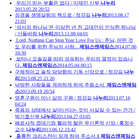
우리가 믿는 부활은 없다 / 이제민 신부
나누리
2013.05.20 20:52
성경을 생명살림의 책으로 / 정강길
나누리
2013.08.17
21:03
‘성서의 하나님’은 이삼천 년 전 고대인이 인식한 하나님
/ 산들바람
나누리
2013.11.08 04:01
Lord, Nothing Can Stop Your Love For Us : 주님, 어떤 것
도 우리를 위한 주님의 사랑...
제임스앤제임스
2014.07.06
16:30
보타니 오솔길을 따라 성숙하는 우리의 열정이 있습니
다.
제임스앤제임스
2014.05.04 00:15
구체적이고 솔직 당당함의 기독 신앙으로 / 정강길
나누
리
2013.08.25 21:26
낙망한 사람들을 격려하게 하여 주옵소서.
제임스앤제임
스
2013.09.19 20:54
영혼구원이 아닌 삶의 구원 / 정강길
나누리
2013.07.16
04:24
죽음의 상태에서 살아난다는 것이 사실일 수 있는 건가 /
박기호신부
나누리
2013.04.27 03:05
페르샤적 껍데기와 헬라적 탈은 무신론적 신앙 / 홍정수
교수
나누리
2013.06.12 23:42
훌륭한 크리스챤이 되게 하여 주소서.
1
제임스앤제임스