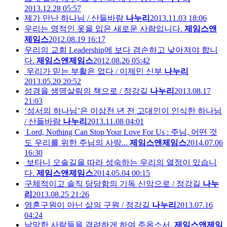
2013.12.28 05:57
제가 만난 하나님 / 산들바람
나누리
2013.11.03 18:06
우리는 영적인 옷을 입은 새로운 사람입니다.
제임스앤
제임스
2012.08.19 16:17
우리의 교회 Leadership에 보다 겸손하고 낮아져야 합니
다.
제임스앤제임스
2012.08.26 05:42
우리가 믿는 부활은 없다 / 이제민 신부
나누리
2013.05.20 20:52
성경을 생명살림의 책으로 / 정강길
나누리
2013.08.17
21:03
‘성서의 하나님’은 이삼천 년 전 고대인이 인식한 하나님
/ 산들바람
나누리
2013.11.08 04:01
Lord, Nothing Can Stop Your Love For Us : 주님, 어떤 것
도 우리를 위한 주님의 사랑...
제임스앤제임스
2014.07.06
16:30
보타니 오솔길을 따라 성숙하는 우리의 열정이 있습니
다.
제임스앤제임스
2014.05.04 00:15
구체적이고 솔직 당당함의 기독 신앙으로 / 정강길
나누
리
2013.08.25 21:26
영혼구원이 아닌 삶의 구원 / 정강길
나누리
2013.07.16
04:24
낙망한 사람들을 격려하게 하여 주옵소서.
제임스앤제임