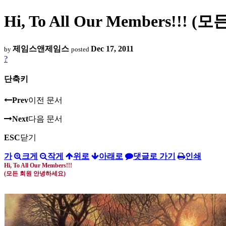
Hi, To All Our Members!!
제임스앤제임스
Dec 17, 2011
by
posted
?
단축키
Prev
이전 문서
Next
다음 문서
ESC
닫기
가
크게
작게
위로
아래로
댓글로 가기
인쇄
Hi, To All Our Members!!!
(
모든 회원 안녕하세요
)