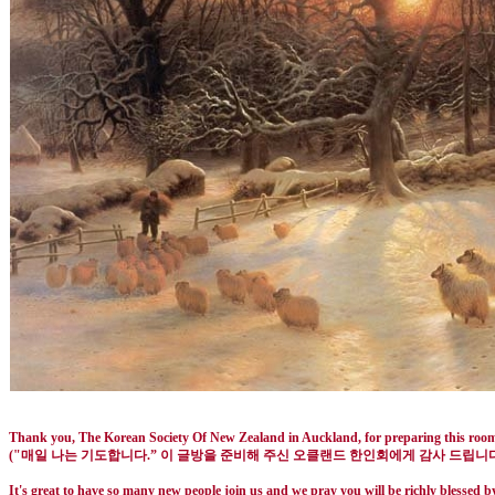
Thank you, The Korean Society Of New Zealand in Auckland, for preparing this roo
("
매일 나는 기도합니다
.”
이 글방을 준비해 주신 오클랜드 한인회에게 감사 드립니
It's great to have so many new people join us and we pray you will be richly blessed by