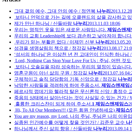
그대 곁의 예수, 그대 안의 예수 / 정연복
나누리
2013.12.28
보타니 언덕으로 가는 길에 오클랜드의 삶을 감사하고 있
제가 만난 하나님 / 산들바람
나누리
2013.11.03 18:06
우리는 영적인 옷을 입은 새로운 사람입니다.
제임스앤제
우리의 교회 Leadership에 보다 겸손하고 낮아져야 합니다
우리가 믿는 부활은 없다 / 이제민 신부
나누리
2013.05.20
성경을 생명살림의 책으로 / 정강길
나누리
2013.08.17 21:
‘성서의 하나님’은 이삼천 년 전 고대인이 인식한 하나님 
Lord, Nothing Can Stop Your Love For Us : 주님, 
보타니 오솔길을 따라 성숙하는 우리의 열정이 있습니다.
영혼구원이 아닌 삶의 구원 / 정강길
나누리
2013.07.16 04:
구체적이고 솔직 당당함의 기독 신앙으로 / 정강길
나누리
낙망한 사람들을 격려하게 하여 주옵소서.
제임스앤제임
페르샤적 껍데기와 헬라적 탈은 무신론적 신앙 / 홍정수 
죽음의 상태에서 살아난다는 것이 사실일 수 있는 건가 /
훌륭한 크리스챤이 되게 하여 주소서.
1
제임스앤제임스
2
Hi, To All Our Members!!! (모든 회원 안녕하세요)
제임스
You are my reason, my Lord. 나의 주님, 주님은 나의 이
실종된 인간예수를 어떻게 찾을 것인가? / 김준우 교수
나
하나님께서 주신 삶의 향유 / 산들바람
나누리
2013.09.14 1