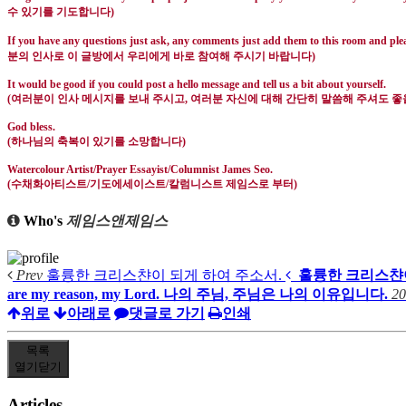
수 있기를 기도합니다
)
If you have any questions just ask, any comments just add them to this room and pleas
분의 인사로 이 글방에서 우리에게 바로 참여해 주시기 바랍니다
)
It would be good if you could post a hello message and tell us a bit about yourself.
(
여러분이 인사 메시지를 보내 주시고
,
여러분 자신에 대해 간단히 말씀해 주셔도 좋
God bless.
(
하나님의 축복이 있기를 소망합니다
)
Watercolour Artist/Prayer Essayist/Columnist James Seo.
(
수채화아티스트
/
기도에세이스트
/
칼럼니스트 제임스로 부터
)
Who's
제임스앤제임스
Prev
훌륭한 크리스챤이 되게 하여 주소서.
훌륭한 크리스챤이
are my reason, my Lord. 나의 주님, 주님은 나의 이유입니다.
20
위로
아래로
댓글로 가기
인쇄
목록
열기
닫기
Articles