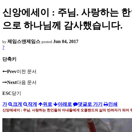
신앙에세이 : 주님. 사랑하는
으로 하나님께 감사했습니다.
제임스앤제임스
Jun 04, 2017
by
posted
?
단축키
Prev
이전 문서
Next
다음 문서
ESC
닫기
가
크게
작게
위로
아래로
댓글로 가기
인쇄
신앙에세이 : 주님
.
사랑하는 한인들의 아내들에게 오클랜드의 삶의 반려자가 되어 