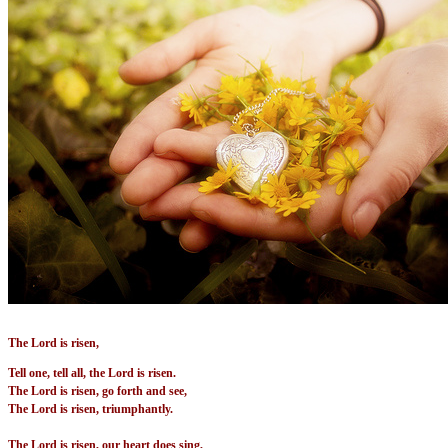
The Lord is risen,
Tell one, tell all, the Lord is risen.
The Lord is risen, go forth and see,
The Lord is risen, triumphantly.
The Lord is risen, our heart does sing,