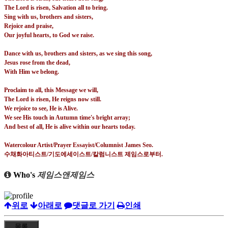
The Lord is risen, Salvation all to bring.
Sing with us, brothers and sisters,
Rejoice and praise,
Our joyful hearts, to God we raise.
Dance with us, brothers and sisters, as we sing this song,
Jesus rose from the dead,
With Him we belong.
Proclaim to all, this Message we will,
The Lord is risen, He reigns now still.
We rejoice to see, He is Alive.
We see His touch in Autumn time's bright array;
And best of all, He is alive within our hearts today.
Watercolour Artist/Prayer Essayist/Columnist James Seo.
수채화아티스트
/
기도에세이스트
/
칼럼니스트 제임스로부터
.
Who's
제임스앤제임스
위로
아래로
댓글로 가기
인쇄
목록