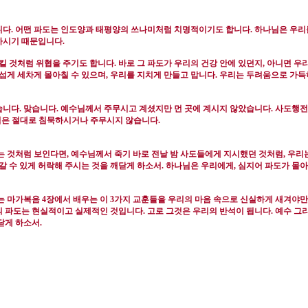
니다
.
어떤 파도는 인도양과 태평양의 쓰나미처럼 치명적이기도 합니다
.
하나님은 우리
원하시기 때문입니다
.
킬 것처럼 위협을 주기도 합니다
.
바로 그 파도가 우리의 건강 안에 있던지
,
아니면 우리
무섭게 세차게 몰아칠 수 있으며
,
우리를 지치게 만들고 맙니다
.
우리는 두려움으로 가득
습니다
.
맞습니다
.
예수님께서 주무시고 계셨지만 먼 곳에 계시지 않았습니다
.
사도행전
은 절대로 침묵하시거나 주무시지 않습니다
.
는 것처럼 보인다면
,
예수님께서 죽기 바로 전날 밤 사도들에게 지시했던 것처럼
,
우리는
갈 수 있게 허락해 주시는 것을 깨닫게 하소서
.
하나님은 우리에게
,
심지어 파도가 몰아
는 마가복음
4
장에서 배우는 이
3
가지 교훈들을 우리의 마음 속으로 신실하게 새겨야만
 파도는 현실적이고 실제적인 것입니다
.
고로 그것은 우리의 반석이 됩니다
.
예수 그
닫게 하소서
.