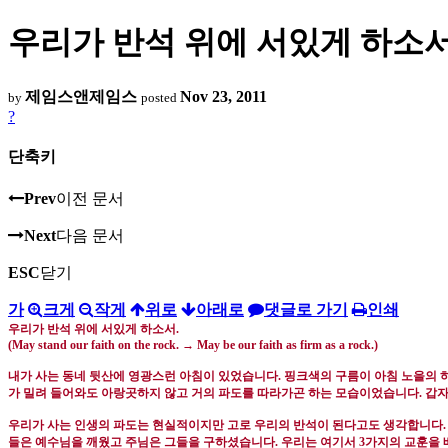
우리가 반석 위에 서있게 하소서
제임스앤제임스
Nov 23, 2011
by
posted
?
단축키
Prev
이전 문서
Next
다음 문서
ESC
닫기
가
크게
작게
위로
아래로
댓글로 가기
인쇄
우리가 반석 위에 서있게 하소서
.
(May stand our faith on the rock.
→
May be our faith as firm as a rock.)
내가 사는 동네 뒷산에 영광스런 아침이 있었습니다
.
핑크색의 구름이 아침 노을의 
가 밀려 들어와도 아랑곳하지 않고 거의 파도를 따라가곤 하는 모습이었습니다
.
갑자
우리가 사는 인생의 파도는 현실적이지만 고로 우리의 반석이 된다고도 생각합니다
들은 예수님을 깨웠고 주님은 그들을 구하셨습니다
.
우리는 여기서
3
가지의 교훈을 