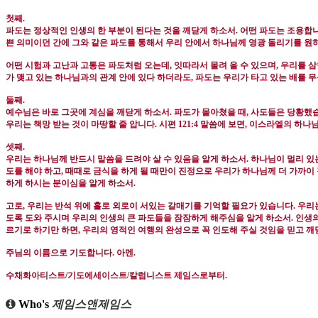
첫째
.
파도는 정상적인 인생의 한 부분이 된다는 것을 깨닫게 하소서
.
어떤 파도는 조용합
쁜 의미이던 간에 그와 같은 파도를 통해서 우리 안에서 하나님께 영광 돌리기를 
어떤 시험과 고난과 고통은 파도처럼 오는데
,
잇따라서 몰려 올 수 있으며
,
우리를 삼
가 맺고 있는 하나님과의 관계 안에 있다 하더라도
,
파도는 우리가 타고 있는 배를 
둘째
.
예수님은 바로 그곳에 계심을 깨닫게 하소서
.
파도가 몰아쳤을 때
,
사도들은 당황했
우리는 책망 받는 것이 마땅할 줄 압니다
.
시편
121:4
말씀에 보면
,
이스라엘의 하나님
셋째
.
우리는 하나님께 반드시 말씀을 드려야 살 수 있음을 알게 하소서
.
하나님이 멀리 있
도를 해야 하고
,
때때로 금식을 하게 될 때만이 진정으로 우리가 하나님께 더 가까이 
하게 하시는 분이심을 알게 하소서
.
고로
,
우리는 반석 위에 홀로 외로이 서있는 갈매기를 기억할 필요가 있습니다
.
우리
도록 도와 주시며 우리의 인생의 큰 파도들을 잠잠하게 해주심을 알게 하소서
.
인생의
르기로 하기만 하면
,
우리의 영적인 여행의 완성으로 꼭 인도해 주실 것임을 믿고 깨
주님의 이름으로 기도합니다
.
아멘
.
수채화아티스트
/
기도에세이스트
/
칼럼니스트 제임스로부터
.
Who's
제임스앤제임스