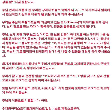
광을 받으시길 원합니다
.
주님 안에서 새롭게 된 우리는 땅에서 하늘로 속하게 되고
,
고로 이기주의와 탐욕에
서 헌신적인 사랑으로 바뀌게 된 것을 깨닫게 하여 주시옵소서
.
우리는 주님이 부활하셨을 때 의심하고 있는 도마
(Thomas)
의 이야기를 보게 됩니
다
.
보지 않고도 믿는 자가 더 행복하며
,
믿음은 들음으로 생기게 됩니다
.
주님
.
보게 되면 자꾸 보고 싶어지고
,
안 보면 믿음이 떠나기도 하는 우리의 나쁜 습
성을 용서하여 주시옵소서
.
우리가 직접 보겠다는 것은 교만입니다
.
자신이 하나님
과 동등하다고 생각하는 것은 교만이므로
,
우리는 주님을 통해 보고 나아가야 합니
다
.
주님을 통하지 않고서는 하나님 아버지께로 나아갈 자가 없음을 알게 하여 주시
고
,
주님의 피로 말미암아 언제든지 담대하게 나갈 수 있음을 깨닫게 하여 주시옵소
서
.
회개가 필요합니다
.
하나님은 우리가 깨끗할 때 우리와 교제하길 원하시며
,
주님만
이 길이요
,
진리요
,
생명이기 때문입니다
.
우리가 참 마음과 온전한 믿음으로 나아가게 주시옵소서
.
소망을 갖고 사랑과 선행
으로 서로 격려하고 섬기게 하여 주시옵소서
.
또한 우리가 부지런히 모이고
,
서로 사랑이 식지 않도록 교제하고 격려하고 기도하
게 하여 주시옵소서
.
주님의 이름으로 기도합니다
.
아멘
.
수채화아티스트
/
기도에세이스트
/
칼럼니스트 제임스로부터
.