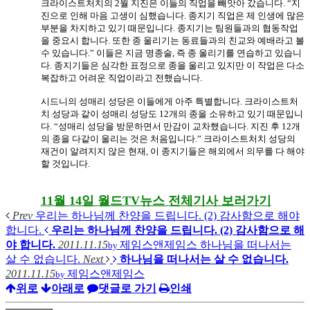
크라이스트처치의
2
월 지진은 이들의 직업을 빼앗아 갔습니다
.
“
지
진으로 인해 마음 고생이 심했습니다
.
종지기 직업은 제 인생에 많은
부분을 차지하고 있기 때문입니다
.
종지기는 팀원들과의 협동작업
을 중요시 합니다
.
또한 종 울리기는 동료들과의 친교와 예배라고 볼
수 있습니다
.”
이들은 지금 명종술
,
즉 종 울리기를 연습하고 있습니
다
.
종지기들은 심각한 표정으로 종을 울리고 있지만 이 작업은 다소
복잡하고 어려운 직업이라고 전했습니다
.
시드니의 성매리 성당은 이들에게 아주 특별합니다
.
크라이스트처
치 성당과 같이 성매리 성당도
12
개의 종을 소유하고 있기 때문입니
다
.
“
성매리 성당을 방문하면서 만감이 교차했습니다
.
지진 후
12
개
의 종을 다같이 울리는 것은 처음입니다
.”
크라이스트처치 성당의
재건이 알려지지 않은 현재
,
이 종지기들은 해외에서 의무를 다 해야
할 것입니다
.
11월 14일 월드TV뉴스 전체기사 보러가기
Prev
우리는 하나님께 찬양을 드립니다. (2) 감사함으로 해야
합니다.
우리는 하나님께 찬양을 드립니다. (2) 감사함으로 해
야 합니다.
2011.11.15
제임스앤제임스
하나님을 떠나서는
by
살 수 없습니다.
Next
하나님을 떠나서는 살 수 없습니다.
2011.11.15
제임스앤제임스
by
위로
아래로
댓글로 가기
인쇄