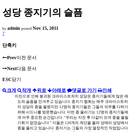
성당 종지기의 슬픔
admin
Nov 15, 2011
by
posted
?
단축키
Prev
이전 문서
Next
다음 문서
ESC
닫기
크게
작게
위로
아래로
댓글로 가기
인쇄
지진으로 인해 붕괴된 크라이스트처치 성당은 종지기들에게 많은 애
도와 슬픔을 안겨주고 있습니다
.
종지기 협회는 매주 크라이스트처
치 성당의 종을 울렸지만
12
명의 종지기들은 그들의 의무를 다하기
위해 시드니를 방문했습니다
.
이번 종 울리기는
12
명의 종지기들에
게 아주 중요한 순간입니다
.
“
우리는 지진 후 다같이 모여 종을 울릴
기회가 없었습니다
.”
이들은
120
개의 계단을 올라 성매리 성당에서
종을 울리고 있습니다
.
종지기는 그들의 가장 열정적인 직업입니다
.