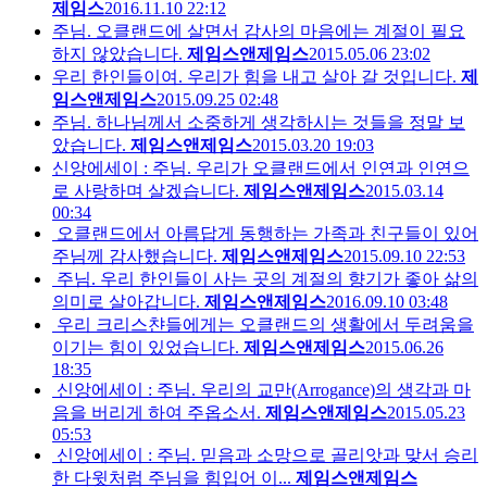
제임스
2016.11.10 22:12
주님. 오클랜드에 살면서 감사의 마음에는 계절이 필요
하지 않았습니다.
제임스앤제임스
2015.05.06 23:02
우리 한인들이여. 우리가 힘을 내고 살아 갈 것입니다.
제
임스앤제임스
2015.09.25 02:48
주님. 하나님께서 소중하게 생각하시는 것들을 정말 보
았습니다.
제임스앤제임스
2015.03.20 19:03
신앙에세이 : 주님. 우리가 오클랜드에서 인연과 인연으
로 사랑하며 살겠습니다.
제임스앤제임스
2015.03.14
00:34
오클랜드에서 아름답게 동행하는 가족과 친구들이 있어
주님께 감사했습니다.
제임스앤제임스
2015.09.10 22:53
주님. 우리 한인들이 사는 곳의 계절의 향기가 좋아 삶의
의미로 살아갑니다.
제임스앤제임스
2016.09.10 03:48
우리 크리스챤들에게는 오클랜드의 생활에서 두려움을
이기는 힘이 있었습니다.
제임스앤제임스
2015.06.26
18:35
신앙에세이 : 주님. 우리의 교만(Arrogance)의 생각과 마
음을 버리게 하여 주옵소서.
제임스앤제임스
2015.05.23
05:53
신앙에세이 : 주님. 믿음과 소망으로 골리앗과 맞서 승리
한 다윗처럼 주님을 힘입어 이...
제임스앤제임스