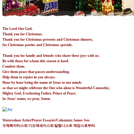
The Lord Our God.
Thank you for Christmas.
Thank you for Christmas presents and Christmas dinners,
for Christmas parties and Christmas specials.
Thank you for family and friends who share these joys with us.
Be with those for whom this season is hard.
Comfort them.
Give them peace that passes understanding.
Help them to rejoice in you always.
Hour by hour bring the name of Jesus to our minds
so that we might celebrate the One who alone is Wonderful Counselor,
Mighty God, Everlasting Father, Prince of Peace.
In Jesus’ name, we pray. Amen.
Watercolour Artist/Prayer Essayist/Columnist James Seo.
수채화아티스트
/
기도에세이스트
/
칼럼니스트 제임스로부터
.