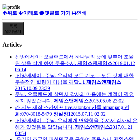
위로
아래로
댓글로 가기
인쇄
목록
열기
닫기
Articles
신앙에세이 : 오클랜드에서 하나님의 뜻에 맞추어 조율
된 삶을 살게 하여 주옵소서.
제임스앤제임스
2019.01.12
06:14
신앙에세이 : 주님. 우리의 모든 기도는 모든 것에 대한
무속적인 힐링이 아님을 깨달...
1
제임스앤제임스
2015.10.09 23:39
주님. 오클랜드에 살면서 감사의 마음에는 계절이 필요
하지 않았습니다.
제임스앤제임스
2015.05.06 23:02
카 지노 제작 스카이프 live:salonkor 카톡 almanjang 전
화:070-8018-5479
장실장1
2015.07.11 02:02
신앙에세이 : 주님. 우리에게 연약함을 주셔서 감사의 은
혜가 있었음을 알았습니다.
제임스앤제임스
2017.01.21
00:54
우리의 조국인 대한민국을 구하여 주옵소서.
제임스앤