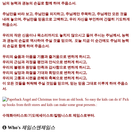
님의 능력과 권능의 손길로 함께 하여 주옵소서
.
주님만을 바라 보고
,
주님만을 의지하고
,
주님께만 주목하고
,
주님께만 모든 것을
내려 놓으며
,
주님만을 믿음으로 고백하고
,
우리 자신을 부인하며 간절히 기도하게
하옵소서
.
우리의 작은 신음이나 목소리까지도 놓치지 않으시고 들어 주시는 주님께서
,
능력
과 권능의 손길로 역사하여 주실 것을 믿으며
,
오늘 지금 이 순간에도 주님의 능력
의 손길로 함께 하여 주옵소서
.
우리의 슬픔과 아픔을 기쁨과 즐거움으로 변하게 하시고
,
우리의 근심과 걱정을 평안과 안식으로
변하게 하시고
,
우리의 불평과 원망을 만족과 감사함으로
변하게 하시고
,
우리의 실망과 좌절을 기대와 희망으로
변하게 하시고
,
우리의 고통과 시련을 은혜와 축복으로
변하게 하시고
,
이 모든 것들을 허락해 주실 것임을 믿으며
,
믿는 믿음 그대로 이루게 하여 주옵소
서
.
수채화아티스트
/
기도에세이스트
/
칼럼니스트 제임스로부터
.
Who's
제임스앤제임스