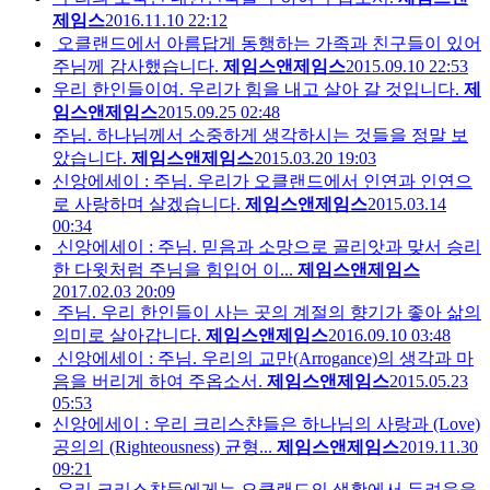
제임스
2016.11.10 22:12
오클랜드에서 아름답게 동행하는 가족과 친구들이 있어
주님께 감사했습니다.
제임스앤제임스
2015.09.10 22:53
우리 한인들이여. 우리가 힘을 내고 살아 갈 것입니다.
제
임스앤제임스
2015.09.25 02:48
주님. 하나님께서 소중하게 생각하시는 것들을 정말 보
았습니다.
제임스앤제임스
2015.03.20 19:03
신앙에세이 : 주님. 우리가 오클랜드에서 인연과 인연으
로 사랑하며 살겠습니다.
제임스앤제임스
2015.03.14
00:34
신앙에세이 : 주님. 믿음과 소망으로 골리앗과 맞서 승리
한 다윗처럼 주님을 힘입어 이...
제임스앤제임스
2017.02.03 20:09
주님. 우리 한인들이 사는 곳의 계절의 향기가 좋아 삶의
의미로 살아갑니다.
제임스앤제임스
2016.09.10 03:48
신앙에세이 : 주님. 우리의 교만(Arrogance)의 생각과 마
음을 버리게 하여 주옵소서.
제임스앤제임스
2015.05.23
05:53
신앙에세이 : 우리 크리스챤들은 하나님의 사랑과 (Love)
공의의 (Righteousness) 균형...
제임스앤제임스
2019.11.30
09:21
우리 크리스챤들에게는 오클랜드의 생활에서 두려움을