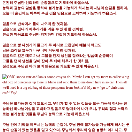
온전히 주님만 신뢰하며 순종함으로 기도하게 하옵소서
.
능력과 권능의 말씀을 통하여 불가능을 가능하게 하시는 하나님의 손길을 원하며
,
오늘 이 순간에도 이루어 주실 것을 믿음으로 고백하며 기도하게 하옵소서
.
믿음으로 반석에서 물이 나오게 한 것처럼
,
믿음으로 만나와 메추라기를 먹을 수 있게 한 것처럼
,
진실한 마음으로 주님만 의지하며 간절히 기도하게 하옵소서
.
믿음으로 빵 다섯개와 물고기 두 마리로 오천명이 배불리 먹고도
남은 조각을 열두개 바구니에 거두게 한 것처럼
,
믿음으로 깊은 데로 가서 그물을 던져 생선을 잡으라는 말씀에 순종하며
그물을 던져 생선을 많이 잡아 두 배에 채우게 한 것처럼
,
진정으로 주님만 바라 보며 믿음으로 기도할 수 있게 하옵소서
.
주님은 불가능한 것이 없으시고
,
우리가 할 수 없는 것들을 모두 가능케 하시는 전
능하신 하나님이심을 고백하고 믿음으로 담대하게 나가 오니
,
우리의 힘과 노력으
로는 불가능한 것들을 주님의 능력으로 가능케 하옵소서
.
주님 안에 기적을 이루시는 능력의 손길이
,
주님 안에 불가능을 가능하게 하시는 권
능의 손길이 있는 있음을 믿고 있으며
,
주님께서 우리의 영혼 불쌍히 여기시고
,
주