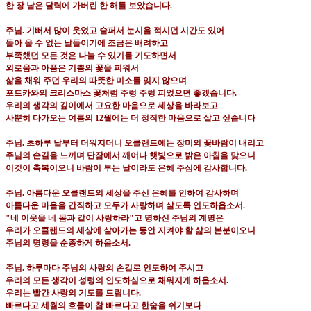
한 장 남은 달력에 가버린 한 해를 보았습니다
.
주님
.
기뻐서 많이 웃었고 슬퍼서 눈시울 적시던 시간도 있어
돌아 올 수 없는 날들이기에 조금은 배려하고
부족했던 모든 것은 나눌 수 있기를 기도하면서
외로움과 아픔은 기쁨의 꽃을 피워서
삶을 채워 주던 우리의 따뜻한 미소를 잊지 않으며
포트카와의 크리스마스 꽃처럼 주렁 주렁 피었으면 좋겠습니다
.
우리의 생각의 깊이에서 고요한 마음으로 세상을 바라보고
사뿐히 다가오는 여름의
12
월에는 더 정직한 마음으로 살고 싶습니다
주님
.
초하루 날부터 더워지더니 오클랜드에는 장미의 꽃바람이 내리고
주님의 손길을 느끼며 단잠에서 깨어나 햇빛으로 밝은 아침을 맞으니
이것이 축복이오니 바람이 부는 날이라도 은혜 주심에 감사합니다
.
주님
.
아름다운 오클랜드의 세상을 주신 은혜를 인하여 감사하며
아름다운 마음을 간직하고 모두가 사랑하며 살도록 인도하옵소서
.
"
네 이웃을 네 몸과 같이 사랑하라
"
고 명하신 주님의 계명은
우리가 오클랜드의 세상에 살아가는 동안 지켜야 할 삶의 본분이오니
주님의 명령을 순종하게 하옵소서
.
주님
.
하루마다 주님의 사랑의 손길로 인도하여 주시고
우리의 모든 생각이 성령의 인도하심으로 채워지게 하옵소서
.
우리는 빨간 사랑의 기도를 드립니다
.
빠르다고 세월의 흐름이 참 빠르다고 한숨을 쉬기보다