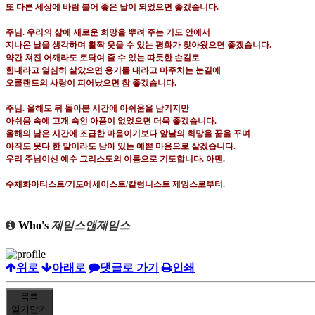
또 다른 세상에 바람 불어 좋은 날이 되었으면 좋겠습니다
.
주님
.
우리의 삶에 새로운 희망을 뿌려 주는 기도 안에서
지나온 날을 생각하며 활짝 웃을 수 있는 평화가 찾아왔으면 좋겠습니다
.
약간 쳐진 어깨라도 토닥여 줄 수 있는 따듯한 손길로
힘내라고 열심히 살았으면 용기를 내라고 마주치는 눈길에
오클랜드의 사랑이 피어났으면 참 좋겠습니다
.
주님
.
올해도 뒤 돌아본 시간에 아쉬움을 남기지만
아쉬움 속에 고개 숙인 아픔이 없었으면 더욱 좋겠습니다
.
올해의 남은 시간에 조급한 마음이기보다 앞날의 희망을 꿈을 꾸며
아직도 못다 한 말이라도 남아 있는 예쁜 마음으로 살겠습니다
.
우리 주님이신 예수 그리스도의 이름으로 기도합니다
.
아멘
.
수채화아티스트
/
기도에세이스트
/
칼럼니스트 제임스로부터
.
Who's
제임스앤제임스
위로
아래로
댓글로 가기
인쇄
목록
열기
닫기