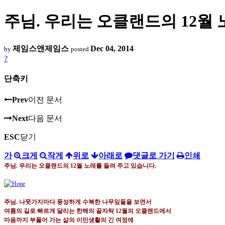
주님. 우리는 오클랜드의 12월
제임스앤제임스
Dec 04, 2014
by
posted
?
단축키
Prev
이전 문서
Next
다음 문서
ESC
닫기
가
크게
작게
위로
아래로
댓글로 가기
인쇄
주님
.
우리는 오클랜드의
12
월 노래를 들려 주고 있습니다
.
주님
.
나뭇가지마다 풍성하게 수북한 나무잎들을 보면서
여름의 길로 빠르게 달리는 한해의 끝자락
12
월의 오클랜드에서
마음까지 부풀어 가는 삶의 이민생활의 긴 여정에