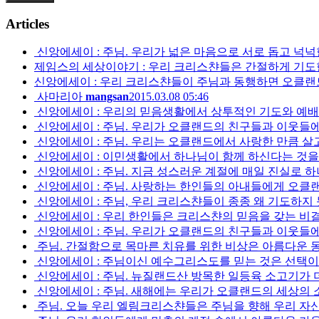
Articles
신앙에세이 : 주님. 우리가 넓은 마음으로 서로 돕고 넉넉한
제임스의 세상이야기 : 우리 크리스챤들은 간절하게 기도
신앙에세이 : 우리 크리스챤들이 주님과 동행하면 오클랜드
사마리아
mangsan
2015.03.08 05:46
신앙에세이 : 우리의 믿음생활에서 상투적인 기도와 예배를 
신앙에세이 : 주님. 우리가 오클랜드의 친구들과 이웃들에게
신앙에세이 : 주님. 우리는 오클랜드에서 사랑한 만큼 살
신앙에세이 : 이민생활에서 하나님이 함께 하신다는 것을
신앙에세이 : 주님. 지금 성스러운 계절에 매일 진실로 
신앙에세이 : 주님. 사랑하는 한인들의 아내들에게 오클랜드
신앙에세이 : 주님, 우리 크리스챤들이 종종 왜 기도하지 
신앙에세이 : 우리 한인들은 크리스챤의 믿음을 갖는 비
신앙에세이 : 주님. 우리가 오클랜드의 친구들과 이웃들에게
주님. 간절함으로 목마른 치유를 위한 비상은 아름다운 
신앙에세이 : 주님이신 예수그리스도를 믿는 것은 선택이
신앙에세이 : 주님. 뉴질랜드산 방목한 일등육 소고기가 
신앙에세이 : 주님. 새해에는 우리가 오클랜드의 세상의
주님. 오늘 우리 엘림크리스챤들은 주님을 향해 우리 자신