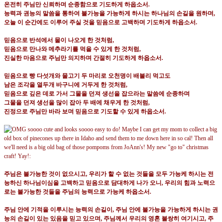
온전히 주님만 신뢰하며 순종함으로 기도하게 하옵소서
.
능력과 권능의 말씀을 통하여 불가능을 가능하게 하시는 하나님의 손길을 원하며
,
오늘 이 순간에도 이루어 주실 것을 믿음으로 고백하며 기도하게 하옵소서
.
믿음으로 반석에서 물이 나오게 한 것처럼
,
믿음으로 만나와 메추라기를 먹을 수 있게 한 것처럼
,
진실한 마음으로 주님만 의지하며 간절히 기도하게 하옵소서
.
믿음으로 빵 다섯개와 물고기 두 마리로 오천명이 배불리 먹고도
남은 조각을 열두개 바구니에 거두게 한 것처럼
,
믿음으로 깊은 데로 가서 그물을 던져 생선을 잡으라는 말씀에 순종하며
그물을 던져 생선을 많이 잡아 두 배에 채우게 한 것처럼
,
진정으로 주님만 바라 보며 믿음으로 기도할 수 있게 하옵소서
.
주님은 불가능한 것이 없으시고
,
우리가 할 수 없는 것들을 모두 가능케 하시는 전
능하신 하나님이심을 고백하고 믿음으로 담대하게 나가 오니
,
우리의 힘과 노력으
로는 불가능한 것들을 주님의 능력으로 가능케 하옵소서
.
주님 안에 기적을 이루시는 능력의 손길이
,
주님 안에 불가능을 가능하게 하시는 권
능의 손길이 있는 있음을 믿고 있으며
,
주님께서 우리의 영혼 불쌍히 여기시고
,
주