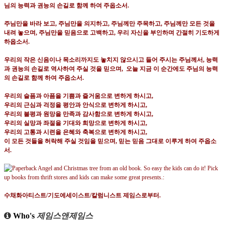
님의 능력과 권능의 손길로 함께 하여 주옵소서
.
주님만을 바라 보고
,
주님만을 의지하고
,
주님께만 주목하고
,
주님께만 모든 것을
내려 놓으며
,
주님만을 믿음으로 고백하고
,
우리 자신을 부인하며 간절히 기도하게
하옵소서
.
우리의 작은 신음이나 목소리까지도 놓치지 않으시고 들어 주시는 주님께서
,
능력
과 권능의 손길로 역사하여 주실 것을 믿으며
,
오늘 지금 이 순간에도 주님의 능력
의 손길로 함께 하여 주옵소서
.
우리의 슬픔과 아픔을 기쁨과 즐거움으로 변하게 하시고
,
우리의 근심과 걱정을 평안과 안식으로
변하게 하시고
,
우리의 불평과 원망을 만족과 감사함으로
변하게 하시고
,
우리의 실망과 좌절을 기대와 희망으로
변하게 하시고
,
우리의 고통과 시련을 은혜와 축복으로
변하게 하시고
,
이 모든 것들을 허락해 주실 것임을 믿으며
,
믿는 믿음 그대로 이루게 하여 주옵소
서
.
수채화아티스트
/
기도에세이스트
/
칼럼니스트 제임스로부터
.
Who's
제임스앤제임스