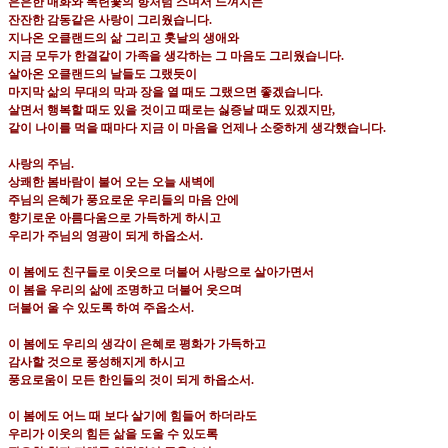
은은한 매화와 목련꽃의 향처럼 스며서 느껴지는
잔잔한 감동같은 사랑이 그리웠습니다
.
지나온 오클랜드의 삶 그리고 훗날의 생애와
지금 모두가 한결같이 가족을 생각하는 그 마음도 그리웠습니다
.
살아온 오클랜드의 날들도 그랬듯이
마지막 삶의 무대의 막과 장을 열 때도 그랬으면 좋겠습니다
.
살면서 행복할 때도 있을 것이고 때로는 싫증날 때도 있겠지만
,
같이 나이를 먹을 때마다 지금 이 마음을 언제나 소중하게 생각했습니다
.
사랑의 주님
.
상쾌한 봄바람이 불어 오는 오늘 새벽에
주님의 은혜가 풍요로운 우리들의 마음 안에
향기로운 아름다움으로 가득하게 하시고
우리가 주님의 영광이 되게 하옵소서
.
이 봄에도 친구들로 이웃으로 더불어 사랑으로 살아가면서
이 봄을 우리의 삶에 조명하고 더불어 웃으며
더불어 울 수 있도록 하여 주옵소서
.
이 봄에도 우리의 생각이 은혜로 평화가 가득하고
감사할 것으로 풍성해지게 하시고
풍요로움이 모든 한인들의 것이 되게 하옵소서
.
이 봄에도 어느 때 보다 살기에 힘들어 하더라도
우리가 이웃의 힘든 삶을 도울 수 있도록