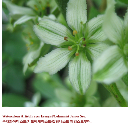
Watercolour Artist/Prayer Essayist/Columnist James Seo.
수채화아티스트
/
기도에세이스트
/
칼럼니스트 제임스로부터
.