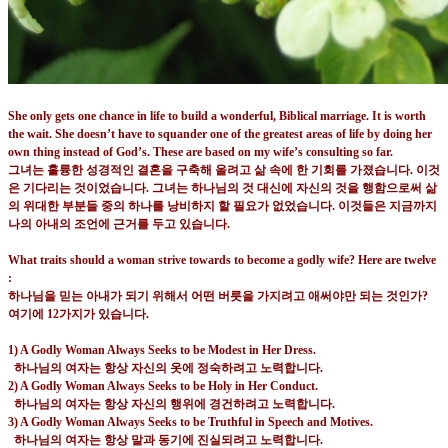
She only gets one chance in life to build a wonderful, Biblical marriage. It is worth
the wait. She doesn’t have to squander one of the greatest areas of life by doing her
own thing instead of God’s. These are based on my wife’s consulting so far.
그녀는 훌륭한 성경적인 결혼을 구축해 올려고 삶 속에 한 기회를 가졌습니다
.
이것
은 기다리는 것이었습니다
.
그녀는 하나님의 것 대신에 자신의 것을 행함으로써 삶
의 위대한 부분들 중의 하나를 낭비하지 할 필요가 없었습니다
.
이것들은 지금까지
나의 아내의 조언에 근거를 두고 있습니다
.
What traits should a woman strive towards to become a godly wife? Here are twelve
:
하나님을 믿는 아내가 되기 위해서 어떤 버릇을 가지려고 애써야만 되는 것인가
?
여기에
12
가지가 있습니다
.
1) A Godly Woman Always Seeks to be Modest in Her Dress.
하나님의 여자는 항상 자신의 옷에 정숙하려고 노력합니다
.
2) A Godly Woman Always Seeks to be Holy in Her Conduct.
하나님의 여자는 항상 자신의 행위에 경건하려고 노력합니다
.
3) A Godly Woman Always Seeks to be Truthful in Speech and Motives.
하나님의 여자는 항상 말과 동기에 진실되려고 노력합니다
.